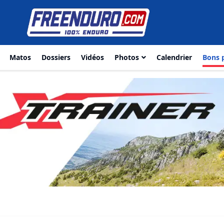
Matos
Dossiers
Vidéos
Photos
Calendrier
Bons 