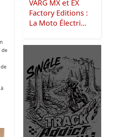
VARG MX et EX
Factory Editions :
La Moto Électri...
en
e de
 de
 à