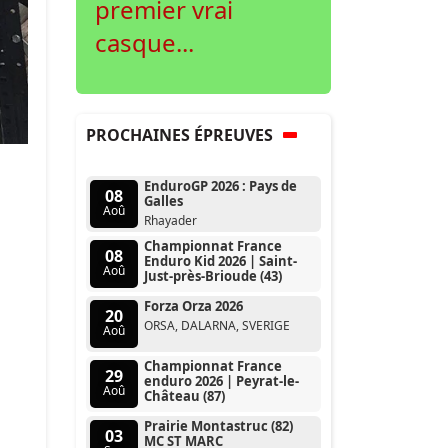
premier vrai
casque...
PROCHAINES ÉPREUVES
EnduroGP 2026 : Pays de
08
Galles
Aoû
Rhayader
Championnat France
08
Enduro Kid 2026 | Saint-
Aoû
Just-près-Brioude (43)
Forza Orza 2026
20
ORSA, DALARNA, SVERIGE
Aoû
Championnat France
29
enduro 2026 | Peyrat-le-
Aoû
Château (87)
Prairie Montastruc (82)
03
MC ST MARC