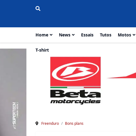
Home
News
Essais
Tutos
Motos
T-shirt
Freenduro
Bons plans