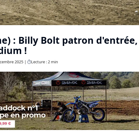
 : Billy Bolt patron d'entrée,
odium !
écembre 2025
Lecture : 2 min