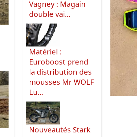
Vagney : Magain
double vai...
Matériel :
Euroboost prend
la distribution des
mousses Mr WOLF
Lu...
Nouveautés Stark