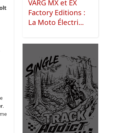
VARG MX et EX
olt
Factory Editions :
La Moto Électri...
e
e
le
er
.
5ème