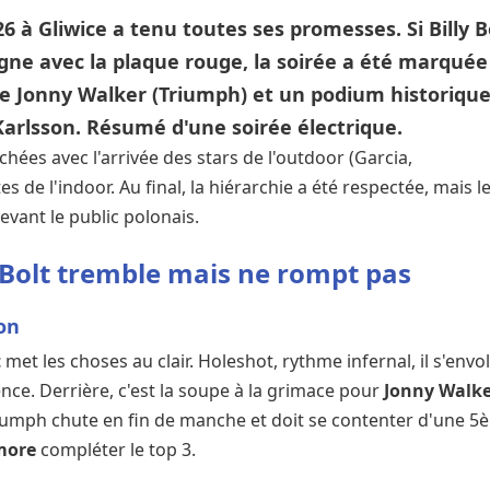
6 à Gliwice a tenu toutes ses promesses. Si Billy B
gne avec la plaque rouge, la soirée a été marquée
de Jonny Walker (Triumph) et un podium historiqu
Karlsson. Résumé d'une soirée électrique.
hées avec l'arrivée des stars de l'outdoor (Garcia,
es de l'indoor. Au final, la hiérarchie a été respectée, mais l
devant le public polonais.
 : Bolt tremble mais ne rompt pas
on
t
met les choses au clair. Holeshot, rythme infernal, il s'envo
ence. Derrière, c'est la soupe à la grimace pour
Jonny Walk
Triumph chute en fin de manche et doit se contenter d'une 
more
compléter le top 3.