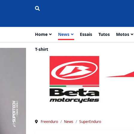
Home
News
Essais
Tutos
Motos
T-shirt
Freenduro
News
SuperEnduro