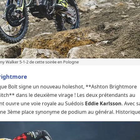
ny Walker 5-1-2 de cette soirée en Pologne
rightmore
s que Bolt signe un nouveau holeshot, **Ashton Brightmore
tch** dans le deuxième virage ! Les deux prétendants au
ent ouvre une voie royale au Suédois
Eddie Karlsson
. Avec s
e une 3ème place synonyme de podium au général. Historique