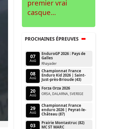
premier vrai
casque...
PROCHAINES ÉPREUVES
EnduroGP 2026 : Pays de
07
Galles
Aoû
Rhayader
Championnat France
08
Enduro Kid 2026 | Saint-
Aoû
Just-près-Brioude (43)
Forza Orza 2026
20
ORSA, DALARNA, SVERIGE
Aoû
Championnat France
29
enduro 2026 | Peyrat-le-
Aoû
Château (87)
Prairie Montastruc (82)
03
MC ST MARC