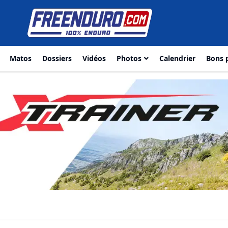
Matos
Dossiers
Vidéos
Photos
Calendrier
Bons 