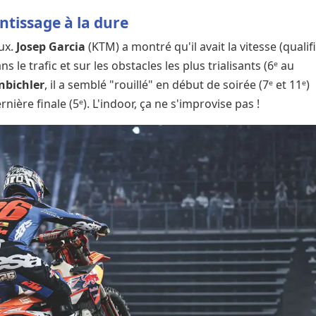
ntissage à la dure
eux.
Josep Garcia
(KTM) a montré qu'il avait la vitesse (qualif
 le trafic et sur les obstacles les plus trialisants (6ᵉ au
nbichler
, il a semblé "rouillé" en début de soirée (7ᵉ et 11ᵉ)
rnière finale (5ᵉ). L'indoor, ça ne s'improvise pas !