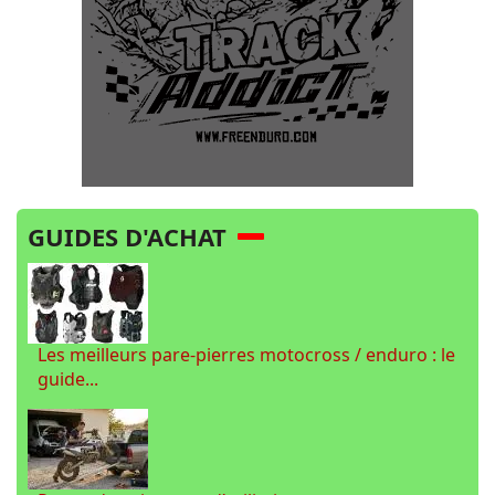
GUIDES D'ACHAT
Les meilleurs pare-pierres motocross / enduro : le
guide...