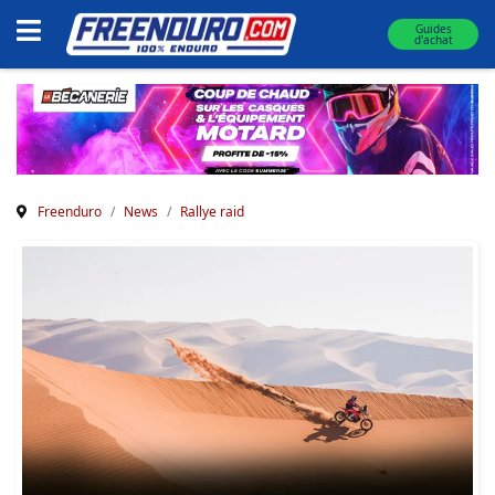
Guides
d'achat
Freenduro
News
Rallye raid