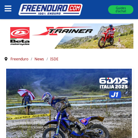
Guides
d'achat
Freenduro
News
ISDE