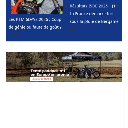
Résultats ISDE 2025 – J1 :
La France démarre fort
Les KTM 6DAYS 2026 : Coup
sous la pluie de Bergame
de génie ou faute de goût ?
ISDE
KTM