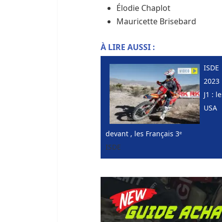
Élodie Chaplot
Mauricette Brisebard
À LIRE AUSSI :
ISDE
2023 
J1 : l
USA
devant , les Français 3ᵉ
ISDE