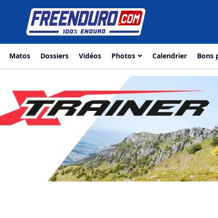
Matos
Dossiers
Vidéos
Photos
Calendrier
Bons 