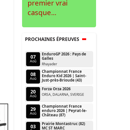
premier vrai
casque...
PROCHAINES ÉPREUVES
EnduroGP 2026 : Pays de
07
Galles
Aoû
Rhayader
Championnat France
08
Enduro Kid 2026 | Saint-
Aoû
Just-près-Brioude (43)
Forza Orza 2026
20
ORSA, DALARNA, SVERIGE
Aoû
Championnat France
29
enduro 2026 | Peyrat-le-
Aoû
Château (87)
Prairie Montastruc (82)
03
MC ST MARC