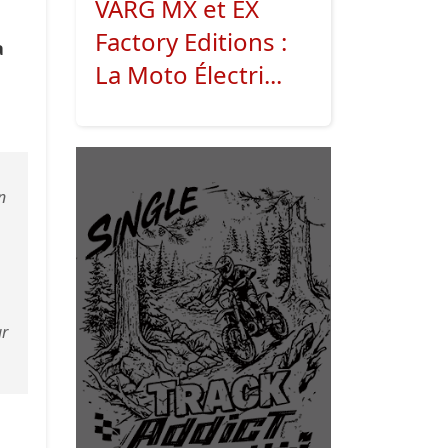
VARG MX et EX
Factory Editions :
a
La Moto Électri...
n
ur