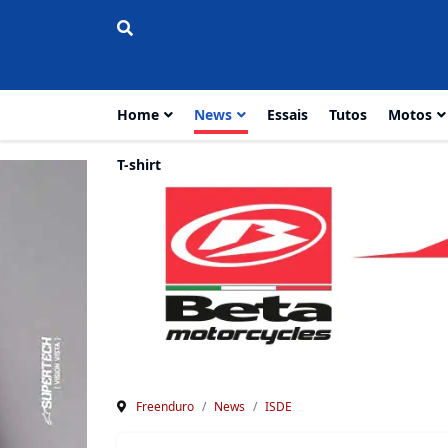
Home
News
Essais
Tutos
Motos
T-shirt
Freenduro
News
ISDE