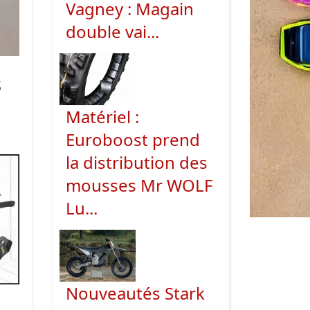
Vagney : Magain
double vai...
s
Matériel :
Euroboost prend
la distribution des
mousses Mr WOLF
Lu...
Nouveautés Stark