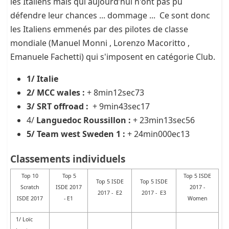
les Italiens mais qui aujourd’hui n'ont pas pu
défendre leur chances ... dommage ... Ce sont donc
les Italiens emmenés par des pilotes de classe
mondiale (
Manuel Monni , Lorenzo Macoritto ,
Emanuele Fachetti) qui s'imposent en catégorie Club.
1/ Italie
2/ MCC wales :
+ 8min12sec73
3/ SRT offroad :
+ 9min43sec17
4/
Languedoc Roussillon :
+ 23min13sec56
5/ Team west Sweden 1 :
+ 24min000ec13
Classements individuels
Top 10
Top 5
Top 5 ISDE
Top 5 ISDE
Top 5 ISDE
Scratch
ISDE 2017
2017 -
2017 - E2
2017 - E3
ISDE 2017
- E1
Women
1/ Loïc