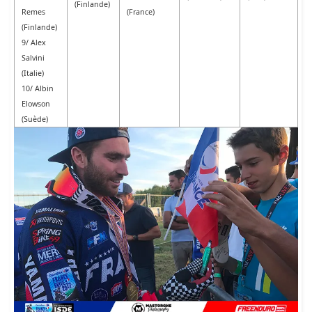
(Finlande)
Remes
(France)
(Finlande)
9/ Alex
Salvini
(Italie)
10/ Albin
Elowson
(Suède)