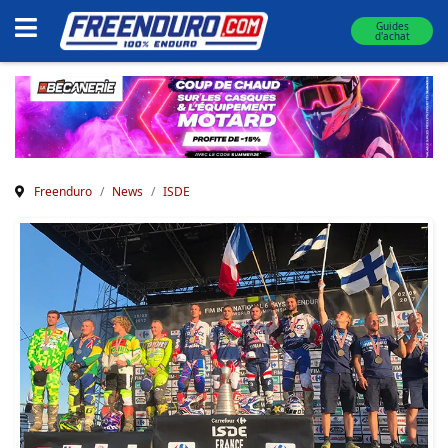
Guides
d'achat
Freenduro
News
ISDE