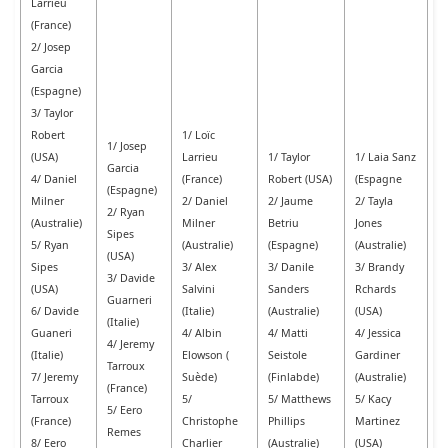
Larrieu
(France)
2/ Josep
Garcia
(Espagne)
3/ Taylor
Robert
1/ Loïc
1/ Josep
(USA)
Larrieu
1/ Taylor
1/ Laia Sanz
Garcia
4/ Daniel
(France)
Robert (USA)
(Espagne
(Espagne)
Milner
2/ Daniel
2/ Jaume
2/ Tayla
2/ Ryan
(Australie)
Milner
Betriu
Jones
Sipes
5/ Ryan
(Australie)
(Espagne)
(Australie)
(USA)
Sipes
3/ Alex
3/ Danile
3/ Brandy
3/ Davide
(USA)
Salvini
Sanders
Rchards
Guarneri
6/ Davide
(Italie)
(Australie)
(USA)
(Italie)
Guaneri
4/ Albin
4/ Matti
4/ Jessica
4/ Jeremy
(Italie)
Elowson (
Seistole
Gardiner
Tarroux
7/ Jeremy
Suède)
(Finlabde)
(Australie)
(France)
Tarroux
5/
5/ Matthews
5/ Kacy
5/ Eero
(France)
Christophe
Phillips
Martinez
Remes
8/ Eero
Charlier
(Australie)
(USA)