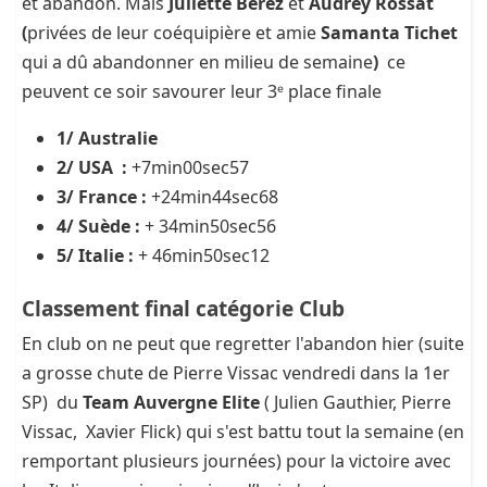
et abandon. Mais
Juliette Berez
et
Audrey Rossat
(
privées de leur coéquipière et amie
Samanta Tichet
qui a dû abandonner en milieu de semaine
)
ce
peuvent ce soir savourer leur 3ᵉ place finale
1/ Australie
2/ USA :
+7min00sec57
3/ France :
+24min44sec68
4/ Suède :
+ 34min50sec56
5/ Italie :
+ 46min50sec12
Classement final catégorie Club
En club on ne peut que regretter l'abandon hier (suite
a grosse chute de Pierre Vissac vendredi dans la 1er
SP) du
Team Auvergne Elite
( Julien Gauthier, Pierre
Vissac, Xavier Flick) qui s'est battu tout la semaine (en
remportant plusieurs journées) pour la victoire avec