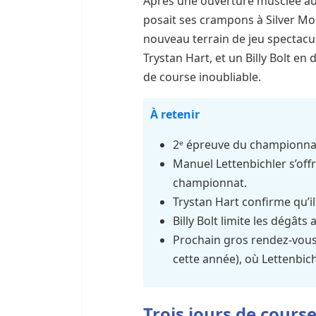
Après une ouverture musclée au
posait ses crampons à Silver Mo
nouveau terrain de jeu spectacu
Trystan Hart, et un Billy Bolt en
de course inoubliable.
À retenir
2ᵉ épreuve du championnat 
Manuel Lettenbichler s’offr
championnat.
Trystan Hart confirme qu’il
Billy Bolt limite les dégât
Prochain gros rendez-vous 
cette année), où Lettenbich
Trois jours de cours