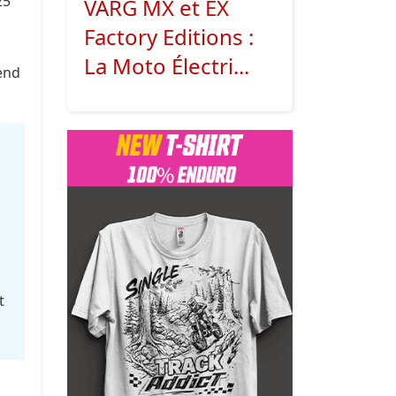
25
VARG MX et EX
Factory Editions :
t
La Moto Électri...
-end
t