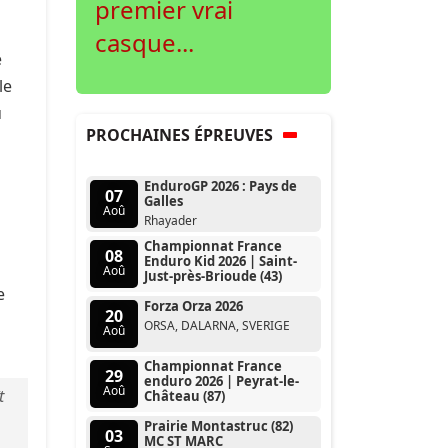
premier vrai
casque...
e
le
u
PROCHAINES ÉPREUVES
EnduroGP 2026 : Pays de
07
Galles
Aoû
Rhayader
Championnat France
08
Enduro Kid 2026 | Saint-
Aoû
Just-près-Brioude (43)
e
Forza Orza 2026
20
ORSA, DALARNA, SVERIGE
Aoû
Championnat France
29
enduro 2026 | Peyrat-le-
Aoû
t
Château (87)
Prairie Montastruc (82)
03
MC ST MARC