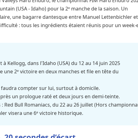
 Valleys Hard Enduro, le championnat FIM Hard Enduro 20
untain (USA - Idaho) pour la 2ᵉ manche de la saison. Un
laire, une bagarre dantesque entre Manuel Lettenbichler e
 difficulté : tous les ingrédients étaient réunis pour un week
à Kellogg, dans l'Idaho (USA) du 12 au 14 juin 2025
e une 2ᵉ victoire en deux manches et file en tête du
 faudra compter sur lui, surtout à domicile.
s après un prologue raté et deux jours en demi-teinte.
: Red Bull Romaniacs, du 22 au 26 juillet (Hors championna
ler visera une 6ᵉ victoire historique.
e, 20 secondes d’écart