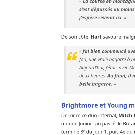
«
La course en montagne 
s’est dépassés au moins 
j’espère revenir ici.
»
De son côté,
Hart
savoure malgré
«
J’ai bien commencé ave
fou, une vraie bagarre à hu
Aujourd’hui, j’étais avec M
deux heures.
Au final, il
belle bagarre.
»
Brightmore et Young m
Derrière ce duo infernal,
Mitch 
monde Junior l’an passé, le Bri
terminé 3ᵉ du jour 1, puis 4e d