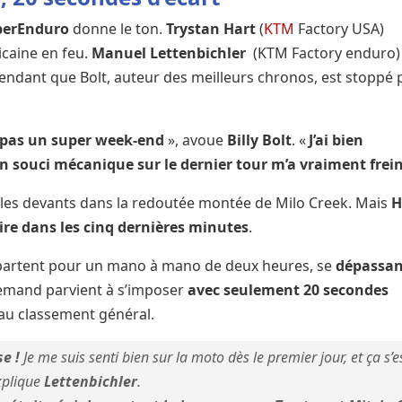
perEnduro
donne le ton.
Trystan Hart
(
KTM
Factory USA)
caine en feu.
Manuel Lettenbichler
(KTM Factory enduro)
pendant que Bolt, auteur des meilleurs chronos, est stoppé 
 pas un super week-end
», avoue
Billy Bolt
. «
J’ai bien
 souci mécanique sur le dernier tour m’a vraiment frei
les devants dans la redoutée montée de Milo Creek. Mais
H
oire dans les cinq dernières minutes
.
artent pour un mano à mano de deux heures, se
dépassa
llemand parvient à s’imposer
avec seulement 20 secondes
 au classement général.
e !
Je me suis senti bien sur la moto dès le premier jour, et ça s’e
xplique
Lettenbichler
.