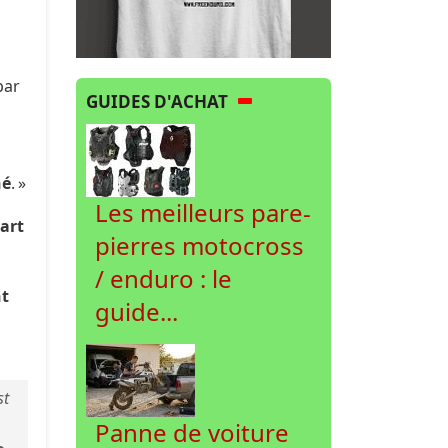
par
GUIDES D'ACHAT
né
. »
Les meilleurs pare-
art
pierres motocross
/ enduro : le
nt
guide...
st
Panne de voiture