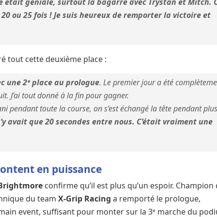
était géniale, surtout la bagarre avec Trystan et Mitch. 
20 ou 25 fois ! Je suis heureux de remporter la victoire et
 tout cette deuxième place :
c une 2ᵉ place au prologue
. Le premier jour a été complèteme
it. J’ai tout donné à la fin pour gagner.
ani pendant toute la course, on s’est échangé la tête pendant plu
 n’y avait que 20 secondes entre nous. C’était vraiment une
ontent en puissance
Brightmore
confirme qu’il est plus qu’un espoir. Champion
tannique du team
X-Grip Racing
a remporté le prologue,
u main event, suffisant pour monter sur la 3ᵉ marche du pod