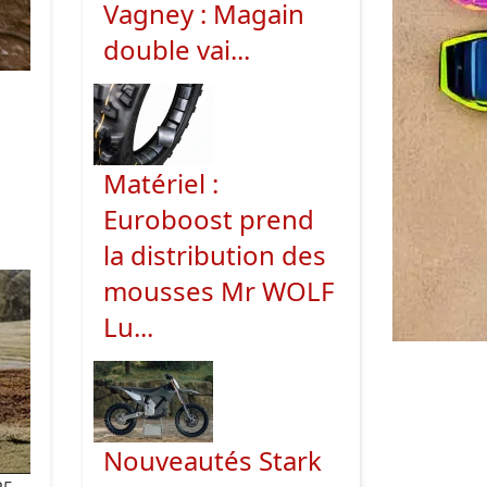
Vagney : Magain
double vai...
Matériel :
Euroboost prend
la distribution des
mousses Mr WOLF
Lu...
Nouveautés Stark