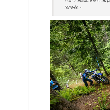
« On a amélioré le setup po
l’arrivée. »