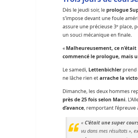
Dès le jeudi soir, le
prologue Su
s’impose devant une foule améri
assure une précieuse 3ᵉ place, 
un souci mécanique en finale.
«
Malheureusement, ce n’était
commencé le prologue, mais un
Le samedi,
Lettenbichler
prend 
ne lâche rien et
arrache la vict
Dimanche, les deux hommes rep
près de 25 fois selon Mani
. L’A
d’avance
, remportant l’épreuve
«
C’était une super cours
vu dans mes résultats », e