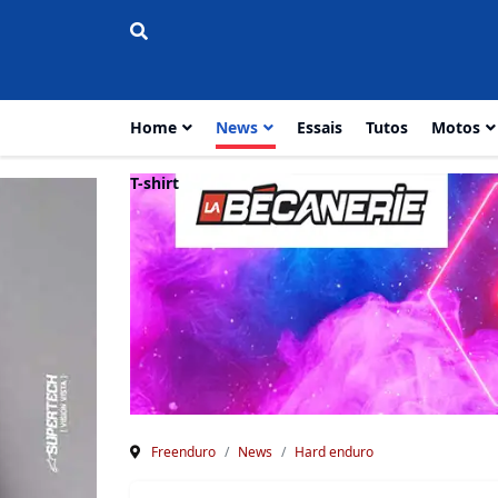
Home
News
Essais
Tutos
Motos
T-shirt
Freenduro
News
Hard enduro