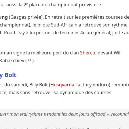
aut aussi la 2ᵉ place du championnat provisoire.
oung
(Gasgas privée). En retrait sur les premières courses d
s championnat), le pilote Sud-Africain a retrouvé son rythme 
Off Road Day 2 lui permet de terminer 4e au général, juste a
oman signe la meilleure perf du clan
Sherco
, devant Will
abakchiev (7ᵉ ).
y Bolt
 du samedi, Billy Bolt (
Husqvarna
Factory enduro) remont
lace, mais sans retrouver sa dynamique des courses
trouver mon vrai rythme pendant les deux jours offroad », reconnaî