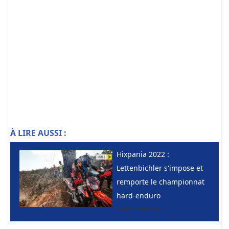
À LIRE AUSSI :
Hixpania 2022 :
Lettenbichler s'impose et
remporte le championnat
hard-enduro
Hard enduro