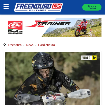
Guides
d'achat
Freenduro
News
Hard enduro