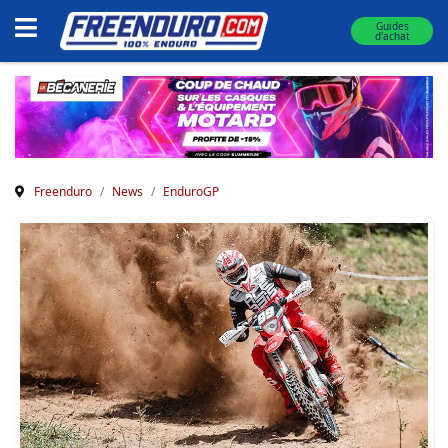
Guides
d'achat
Freenduro
News
EnduroGP