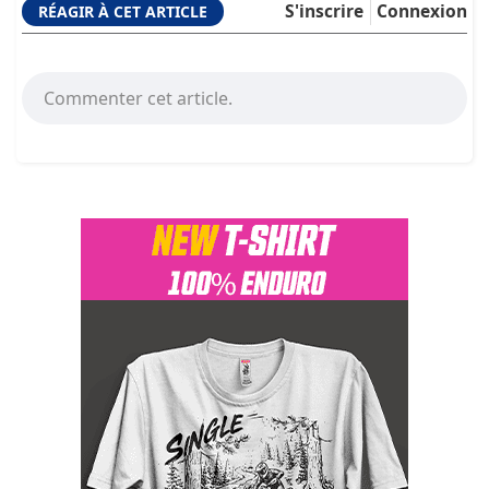
S'inscrire
Connexion
RÉAGIR À CET ARTICLE
Commenter cet article.