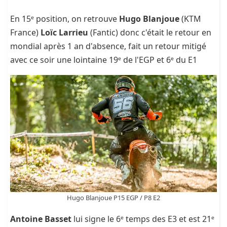
En 15ᵉ position, on retrouve
Hugo Blanjoue
(KTM
France)
Loïc Larrieu
(Fantic) donc c'était le retour en
mondial après 1 an d'absence, fait un retour mitigé
avec ce soir une lointaine 19ᵉ de l'EGP et 6ᵉ du E1
Hugo Blanjoue P15 EGP / P8 E2
Antoine Basset
lui signe le 6ᵉ temps des E3 et est 21ᵉ