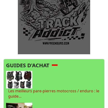
GUIDES D'ACHAT
Les meilleurs pare-pierres motocross / enduro : le
guide...