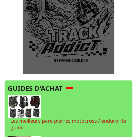
GUIDES D'ACHAT
Les meilleurs pare-pierres motocross / enduro : le
guide...