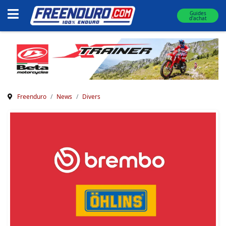
Guides
d'achat
Freenduro
News
Divers