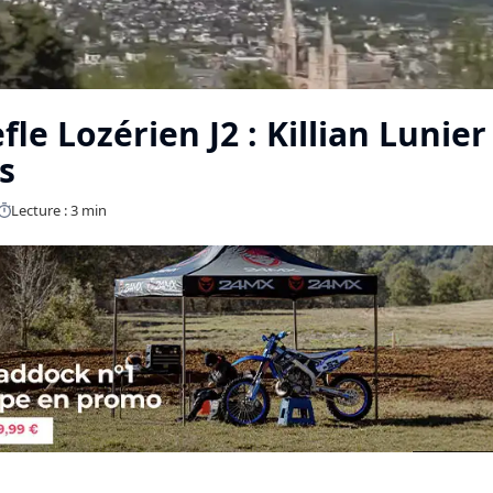
fle Lozérien J2 : Killian Lunier
s
Lecture : 3 min