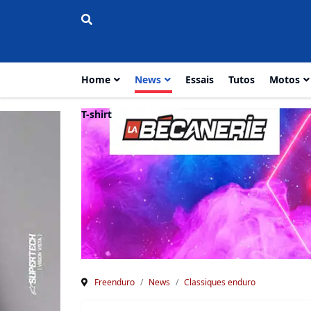
Home
News
Essais
Tutos
Motos
T-shirt
Freenduro
News
Classiques enduro