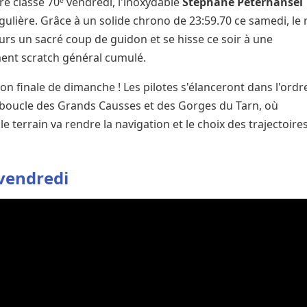
re classé 70ᵉ vendredi, l'inoxydable
Stéphane Peterhansel
ulière. Grâce à un solide chrono de 23:59.70 ce samedi, le 
urs un sacré coup de guidon et se hisse ce soir à une
ment scratch général cumulé.
ion finale de dimanche ! Les pilotes s'élanceront dans l'ordr
 boucle des Grands Causses et des Gorges du Tarn, où
le terrain va rendre la navigation et le choix des trajectoire
 vendredi