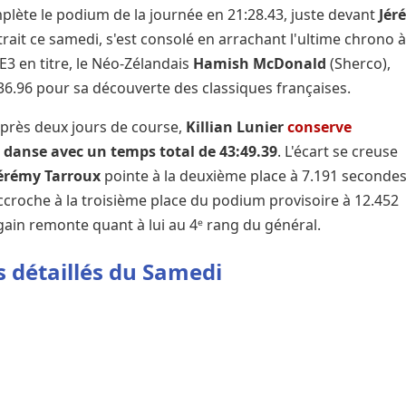
lète le podium de la journée en 21:28.43, juste devant
Jér
trait ce samedi, s'est consolé en arrachant l'ultime chrono 
 en titre, le Néo-Zélandais
Hamish McDonald
(Sherco),
36.96 pour sa découverte des classiques françaises.
près deux jours de course,
Killian Lunier
conserve
 danse avec un temps total de 43:49.39
. L'écart se creuse
érémy Tarroux
pointe à la deuxième place à 7.191 secondes
ccroche à la troisième place du podium provisoire à 12.452
ain remonte quant à lui au 4ᵉ rang du général.
ls détaillés du Samedi