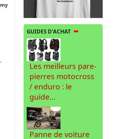
émy
à
GUIDES D'ACHAT
,
Les meilleurs pare-
pierres motocross
/ enduro : le
guide...
Panne de voiture