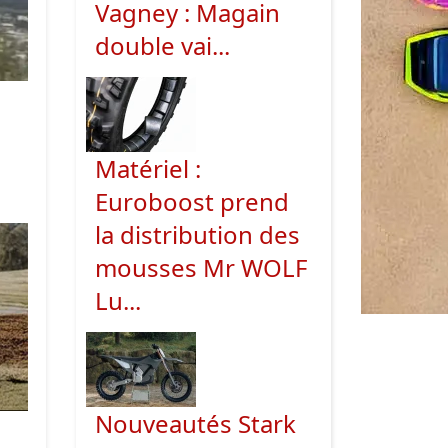
Vagney : Magain
double vai...
Matériel :
Euroboost prend
la distribution des
mousses Mr WOLF
Lu...
Nouveautés Stark