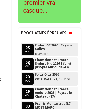
premier vrai
casque...
PROCHAINES ÉPREUVES
EnduroGP 2026 : Pays de
08
Galles
Aoû
Rhayader
Championnat France
08
Enduro Kid 2026 | Saint-
Aoû
Just-près-Brioude (43)
Forza Orza 2026
20
8
ORSA, DALARNA, SVERIGE
Aoû
Championnat France
29
enduro 2026 | Peyrat-le-
Aoû
Château (87)
Prairie Montastruc (82)
03
MC ST MARC