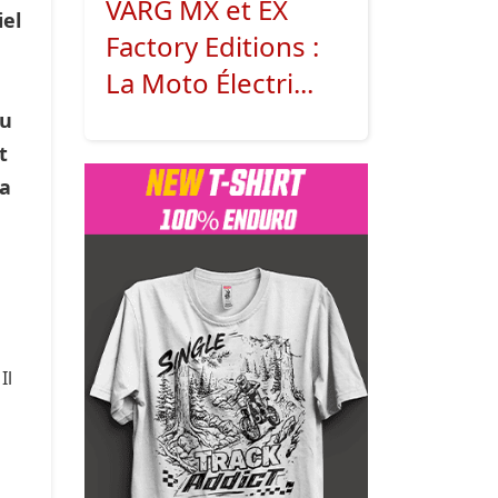
VARG MX et EX
iel
Factory Editions :
La Moto Électri...
du
t
la
Il