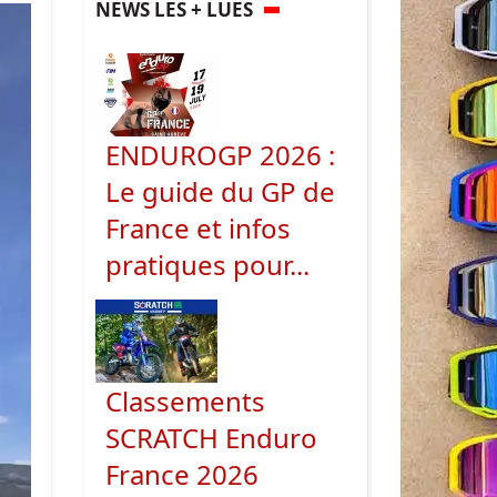
NEWS LES + LUES
ENDUROGP 2026 :
Le guide du GP de
France et infos
pratiques pour...
Classements
SCRATCH Enduro
France 2026