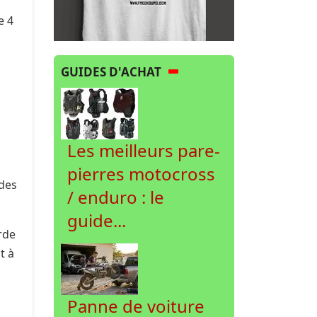
e 4
GUIDES D'ACHAT
Les meilleurs pare-
pierres motocross
 des
/ enduro : le
guide...
rde
t à
Panne de voiture