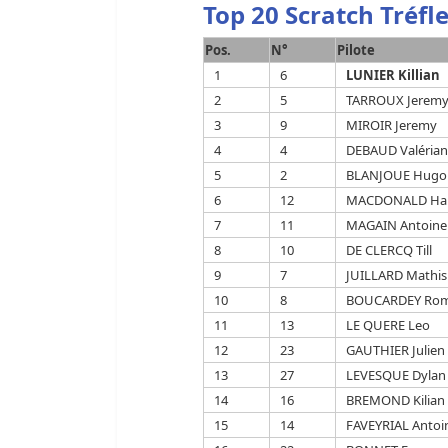
Top 20 Scratch Tréfl
Pos.
N°
Pilote
1
6
LUNIER Killian
2
5
TARROUX Jerem
3
9
MIROIR Jeremy
4
4
DEBAUD Valéria
5
2
BLANJOUE Hugo
6
12
MACDONALD Ha
7
11
MAGAIN Antoine
8
10
DE CLERCQ Till
9
7
JUILLARD Mathis
10
8
BOUCARDEY Rom
11
13
LE QUERE Leo
12
23
GAUTHIER Julien
13
27
LEVESQUE Dylan
14
16
BREMOND Kilian
15
14
FAVEYRIAL Antoi