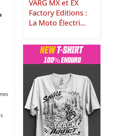
VARG MX et EX
Factory Editions :
a
La Moto Électri...
èmes
rs