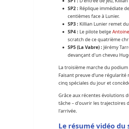
SP1 :
D'entrée de jeu, Killian
SP2 :
Réplique immédiate de 
centièmes face à Lunier.
SP3 :
Killian Lunier remet du
SP4 :
Le pilote belge
Antoin
scratch de ce quatrième ch
SP5 (La Vabre) :
Jérémy Tarro
devançant d'un cheveu Hugo
La troisième marche du podium p
Faisant preuve d’une régularité 
cinq spéciales du jour et concèd
Grâce aux récentes évolutions du
tâche – d'ouvrir les trajectoires
l'arrivée.
Le résumé vidéo du