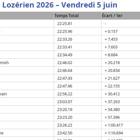
e Lozérien 2026 – Vendredi 5 juin
Temps Total
Écart / 1er
22:25.81
-
y
22:25.96
+ 0.157
22:33.26
+ 7.453
n
22:33.41
+ 7.603
22:34.49
+ 8.684
mish
22:46.02
+ 20.218
22:46.64
+ 20.834
22:47.43
+ 21.627
22:47.96
+ 22.155
ain
22:56.22
+ 30.412
23:03.07
+ 37.263
23:20.19
+ 54.380
23:23.20
+ 57.396
23:26.22
+ 1:00.417
ne
23:42.50
+ 1:16.694