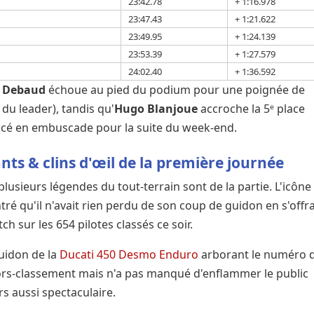
23:42.78
+ 1:16.978
23:47.43
+ 1:21.622
23:49.95
+ 1:24.139
23:53.39
+ 1:27.579
24:02.40
+ 1:36.592
n Debaud
échoue au pied du podium pour une poignée de
 du leader), tandis qu'
Hugo Blanjoue
accroche la 5ᵉ place
lacé en embuscade pour la suite du week-end.
nts & clins d'œil de la première journée
plusieurs légendes du tout-terrain sont de la partie. L'icône
ré qu'il n'avait rien perdu de son coup de guidon en s'offr
ch sur les 654 pilotes classés ce soir.
guidon de la
Ducati 450 Desmo Enduro
arborant le numéro 
ors-classement mais n'a pas manqué d'enflammer le public
rs aussi spectaculaire.