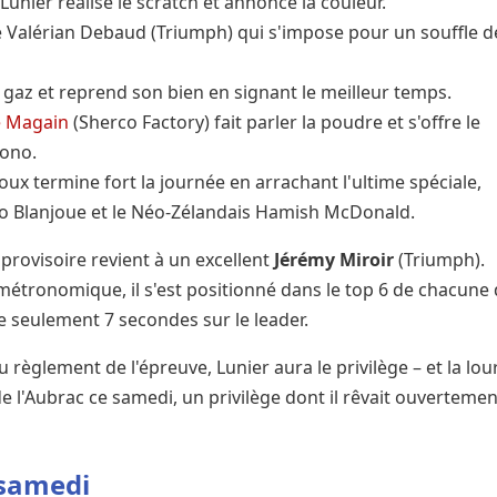
 Lunier réalise le scratch et annonce la couleur.
Valérian Debaud (Triumph) qui s'impose pour un souffle d
 gaz et reprend son bien en signant le meilleur temps.
e Magain
(Sherco Factory) fait parler la poudre et s'offre le
rono.
ux termine fort la journée en arrachant l'ultime spéciale,
 Blanjoue et le Néo-Zélandais Hamish McDonald.
rovisoire revient à un excellent
Jérémy Miroir
(Triumph).
métronomique, il s'est positionné dans le top 6 de chacune
e seulement 7 secondes sur le leader.
 règlement de l'épreuve, Lunier aura le privilège – et la lou
 de l'Aubrac ce samedi, un privilège dont il rêvait ouvertemen
 samedi