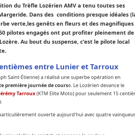
dition du Trèfle Lozérien AMV a tenu toutes ses
argeride. Dans des conditions presque idéales (l
herbe verte,les genêts en fleurs et des magnifiques
 650 pilotes engagés ont put profiter pleinement de
ozère. Au bout du suspense, c'est le pilote local
te.
centièmes entre Lunier et Tarroux
ph Saint-Étienne) a réalisé une superbe opération en
ette première journée de cours
e. Le Lozérien devance le
Jérémy Tarroux
(KTM Elite Moto) pour seulement 15 centi
.
té particulièrement ouverte aujourd'hui avec quatre vainqueu