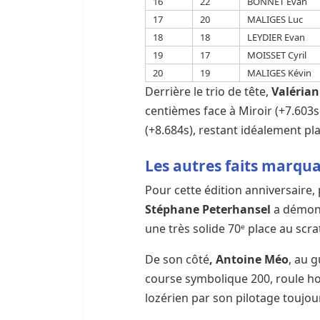
16
22
BONNET Evan
17
20
MALIGES Luc
18
18
LEYDIER Evan
19
17
MOISSET Cyril
20
19
MALIGES Kévin
Derrière le trio de tête,
Valéria
centièmes face à Miroir (+7.603s
(+8.684s), restant idéalement p
Les autres faits marqua
Pour cette édition anniversaire, 
Stéphane Peterhansel
a démont
une très solide 70ᵉ place au scrat
De son côté
, Antoine Méo
, au 
course symbolique 200, roule h
lozérien par son pilotage toujou