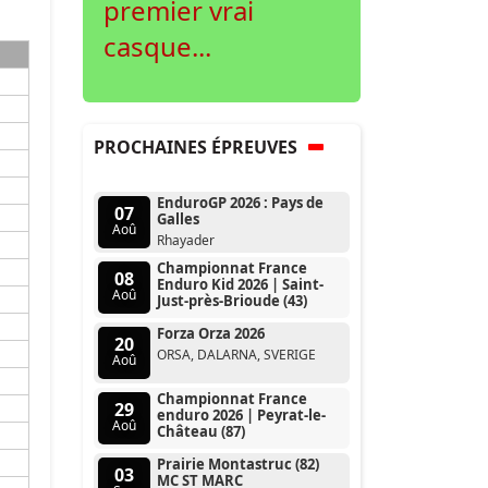
premier vrai
casque...
PROCHAINES ÉPREUVES
EnduroGP 2026 : Pays de
07
Galles
Aoû
Rhayader
Championnat France
08
Enduro Kid 2026 | Saint-
Aoû
Just-près-Brioude (43)
Forza Orza 2026
20
ORSA, DALARNA, SVERIGE
Aoû
Championnat France
29
enduro 2026 | Peyrat-le-
Aoû
Château (87)
Prairie Montastruc (82)
03
MC ST MARC