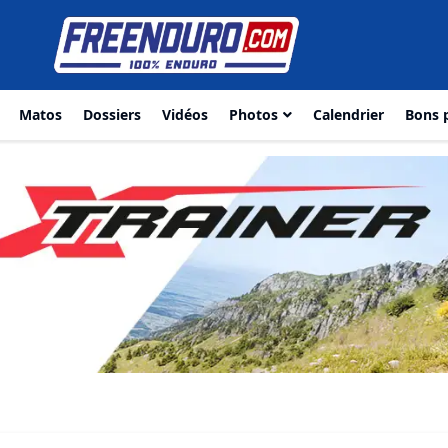
Matos
Dossiers
Vidéos
Photos
Calendrier
Bons 