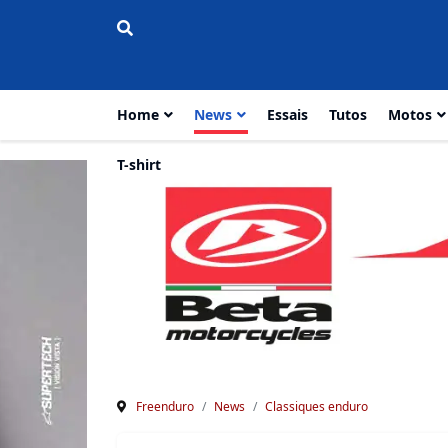
Home
News
Essais
Tutos
Motos
T-shirt
Freenduro
News
Classiques enduro