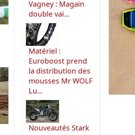
Vagney : Magain
double vai...
Matériel :
Euroboost prend
la distribution des
mousses Mr WOLF
Lu...
Nouveautés Stark