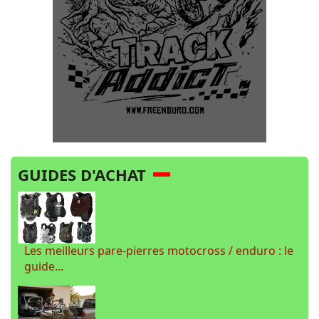
GUIDES D'ACHAT
Les meilleurs pare-pierres motocross / enduro : le
guide...