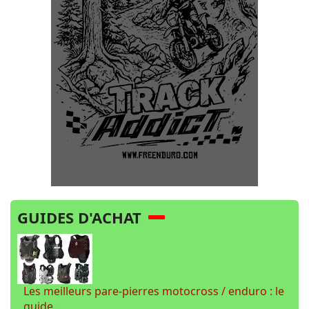
GUIDES D'ACHAT
Les meilleurs pare-pierres motocross / enduro : le
guide...