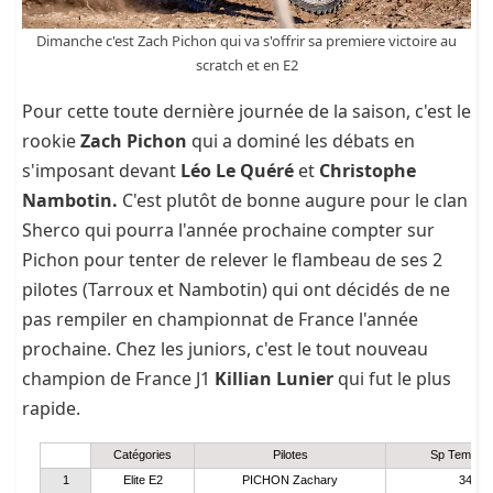
Juniors E2
MARCHINI Adrien
37:32.94
38
Juniors E1
CRIQ William
37:34.75
39
Dimanche c'est Zach Pichon qui va s'offrir sa premiere victoire au
Juniors E3
FURTADO Florian
37:38.86
40
scratch et en E2
Juniors E1
DOLCI Mathias
37:50.88
41
Juniors E3
BECKER Loup
38:01.66
42
Pour cette toute dernière journée de la saison, c'est le
Juniors E3
LUBERRIAGA Franck
38:57.83
43
rookie
Zach Pichon
qui a dominé les débats en
Juniors E1
LAGNEL Adrien
39:07.35
44
s'imposant devant
Léo Le Quéré
et
Christophe
Juniors E2
SEGUIN Maxence
39:13.71
45
Nambotin.
C'est plutôt de bonne augure pour le clan
Elite E2
PAILLASSON Marceau
39:28.43
46
Juniors E2
DESTARAC Thomas
39:39.50
Sherco qui pourra l'année prochaine compter sur
47
Juniors E3
GIBELIN Mathieu
40:11.54
48
Pichon pour tenter de relever le flambeau de ses 2
pilotes (Tarroux et Nambotin) qui ont décidés de ne
pas rempiler en championnat de France l'année
prochaine. Chez les juniors, c'est le tout nouveau
champion de France J1
Killian Lunier
qui fut le plus
rapide.
Catégories
Pilotes
Sp Temps 
1
Elite E2
PICHON Zachary
34:27.