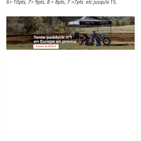
6> 10pts, 7> 9pts, 8 > 8pts, 7 >7pts etc jusqu’a 15.