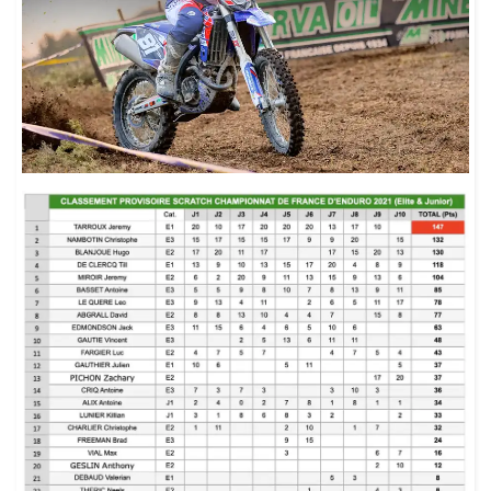
41
Juniors E2
MARCHINI Adrien
38:10.
42
Juniors E3
FURTADO Florian
38:12.
43
Juniors E2
SEGUIN Maxence
38:53.
44
Juniors E3
BECKER Loup
39:03.
45
Juniors E3
LUBERRIAGA Franck
39:36.
46
Juniors E2
DESTARAC Thomas
40:15.
47
Juniors E3
GIBELIN Mathieu
40:56.
48
Elite E2
PAILLASSON Marceau
41:28.
49
Juniors E1
LAGNEL Adrien
41:29.