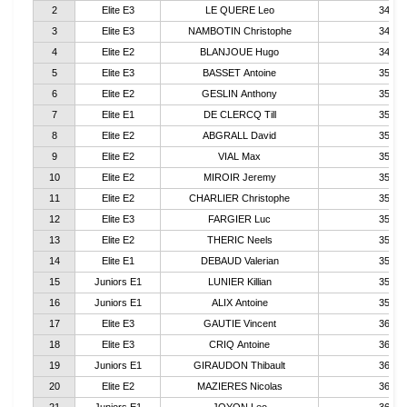
2
Elite E3
LE QUERE Leo
34:31.
3
Elite E3
NAMBOTIN Christophe
34:46.
4
Elite E2
BLANJOUE Hugo
34:51.
5
Elite E3
BASSET Antoine
35:14.
6
Elite E2
GESLIN Anthony
35:16.
7
Elite E1
DE CLERCQ Till
35:18.
8
Elite E2
ABGRALL David
35:18.
9
Elite E2
VIAL Max
35:19.
10
Elite E2
MIROIR Jeremy
35:19.
11
Elite E2
CHARLIER Christophe
35:22.
12
Elite E3
FARGIER Luc
35:32.
13
Elite E2
THERIC Neels
35:35.
14
Elite E1
DEBAUD Valerian
35:35.
15
Juniors E1
LUNIER Killian
35:36.
16
Juniors E1
ALIX Antoine
35:40.
17
Elite E3
GAUTIE Vincent
36:01.
18
Elite E3
CRIQ Antoine
36:13.
19
Juniors E1
GIRAUDON Thibault
36:15.
20
Elite E2
MAZIERES Nicolas
36:19.