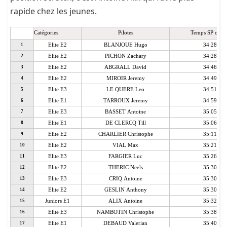
rapide chez les jeunes.
Catégories
Pilotes
Temps SP cumu
Elite E2
BLANJOUE Hugo
34:28.47
1
Elite E2
PICHON Zachary
34:28.54
2
Elite E2
ABGRALL David
34:46.52
3
Elite E2
MIROIR Jeremy
34:49.10
4
Elite E3
LE QUERE Leo
34:51.35
5
Elite E1
TARROUX Jeremy
34:59.90
6
Elite E3
BASSET Antoine
35:05.11
7
Elite E1
DE CLERCQ Till
35:06.40
8
Elite E2
CHARLIER Christophe
35:11.20
9
Elite E2
VIAL Max
35:21.22
10
Elite E3
FARGIER Luc
35:26.25
11
Elite E2
THERIC Neels
35:30.02
12
Elite E3
CRIQ Antoine
35:30.03
13
Elite E2
GESLIN Anthony
35:30.22
14
Juniors E1
ALIX Antoine
35:32.02
15
Elite E3
NAMBOTIN Christophe
35:38.70
16
Elite E1
DEBAUD Valerian
35:40.41
17