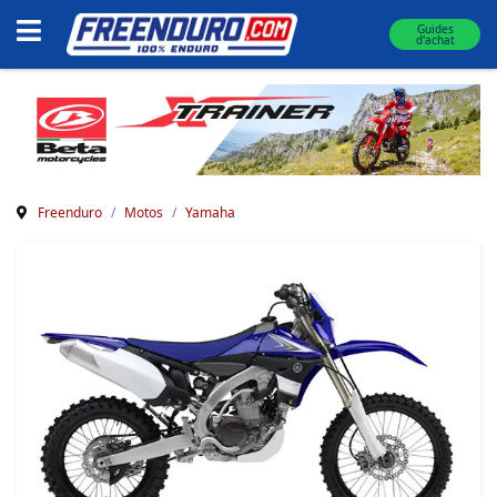
Guides
d'achat
Freenduro
Motos
Yamaha