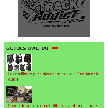
GUIDES D'ACHAT
Les meilleurs pare-pierres motocross / enduro : le
guide...
Panne de voiture ou d’utilitaire avant une course