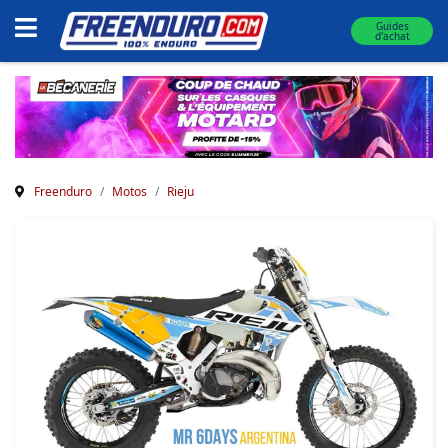
Guides
d'achat
Freenduro
Motos
Rieju