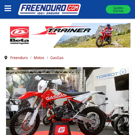
Guides
d'achat
Freenduro
Motos
GasGas