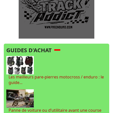
GUIDES D'ACHAT
Les meilleurs pare-pierres motocross / enduro : le
guide...
Panne de voiture ou d’utilitaire avant une course