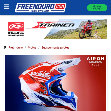
Guides
d'achat
Freenduro
Motos
Equipements pilotes