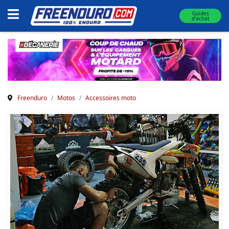
Guides
d'achat
Freenduro
Motos
Accessoires moto