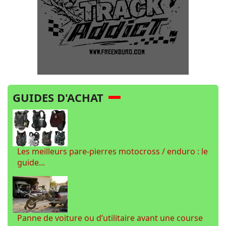
GUIDES D'ACHAT
Les meilleurs pare-pierres motocross / enduro : le
guide...
Panne de voiture ou d’utilitaire avant une course