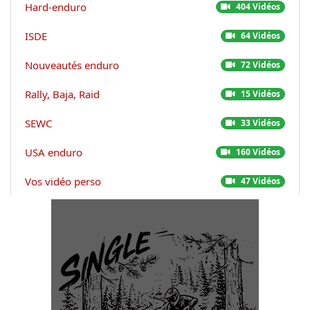
Hard-enduro
404 Vidéos
ISDE
64 Vidéos
Nouveautés enduro
72 Vidéos
Rally, Baja, Raid
15 Vidéos
SEWC
33 Vidéos
USA enduro
160 Vidéos
Vos vidéo perso
47 Vidéos