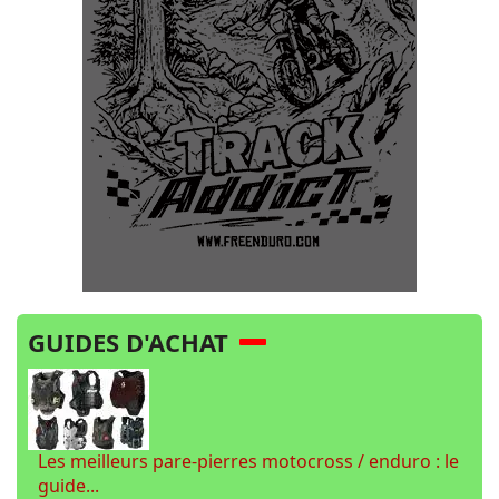
GUIDES D'ACHAT
Les meilleurs pare-pierres motocross / enduro : le
guide...