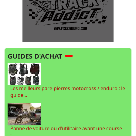
GUIDES D'ACHAT
Les meilleurs pare-pierres motocross / enduro : le
guide...
Panne de voiture ou d’utilitaire avant une course
:...