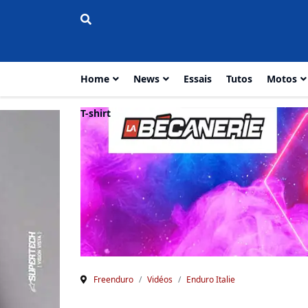
Home
News
Essais
Tutos
Motos
T-shirt
Freenduro
Vidéos
Enduro Italie