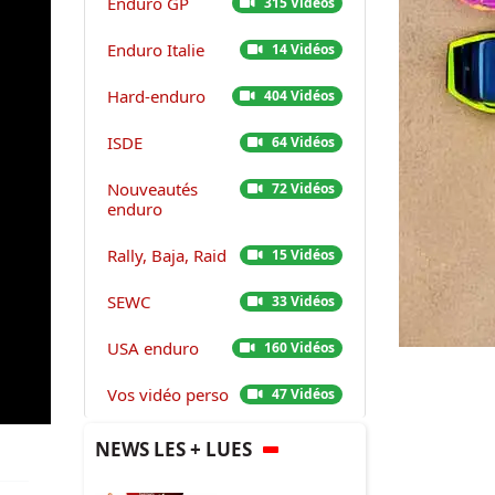
Enduro GP
315 Vidéos
Enduro Italie
14 Vidéos
Hard-enduro
404 Vidéos
ISDE
64 Vidéos
Nouveautés
72 Vidéos
enduro
Rally, Baja, Raid
15 Vidéos
SEWC
33 Vidéos
USA enduro
160 Vidéos
Vos vidéo perso
47 Vidéos
NEWS LES + LUES