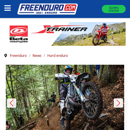
Guides
d'achat
Freenduro
News
Hard enduro
Previous
Next