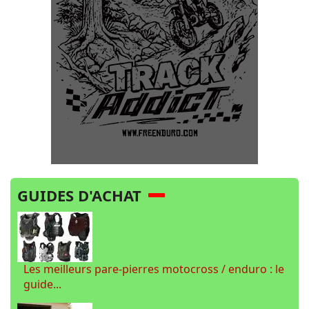
GUIDES D'ACHAT
Les meilleurs pare-pierres motocross / enduro : le
guide...