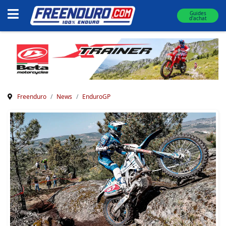
Guides
d'achat
Freenduro
News
EnduroGP