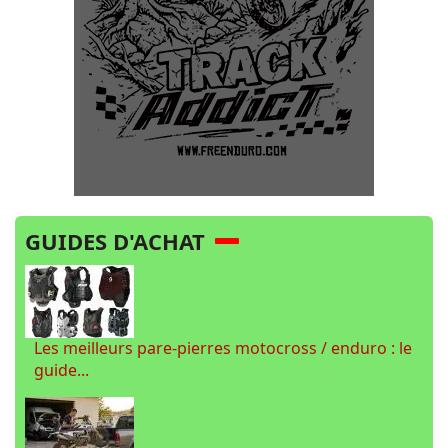
GUIDES D'ACHAT
Les meilleurs pare-pierres motocross / enduro : le
guide...