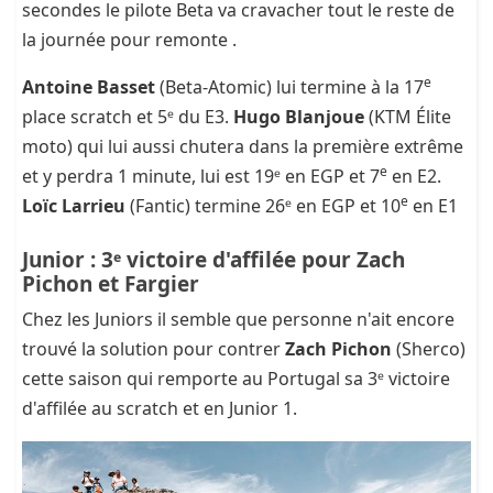
secondes le pilote Beta va cravacher tout le reste de
la journée pour remonte .
e
Antoine Basset
(Beta-Atomic) lui termine à la 17
place scratch et 5ᵉ du E3.
Hugo Blanjoue
(KTM Élite
moto) qui lui aussi chutera dans la première extrême
e
et y perdra 1 minute, lui est 19ᵉ en EGP et 7
en E2.
e
Loïc Larrieu
(Fantic) termine 26ᵉ en EGP et 10
en E1
Junior : 3ᵉ victoire d'affilée pour Zach
Pichon et Fargier
Chez les Juniors il semble que personne n'ait encore
trouvé la solution pour contrer
Zach Pichon
(Sherco)
cette saison qui remporte au Portugal sa 3ᵉ victoire
d'affilée au scratch et en Junior 1.