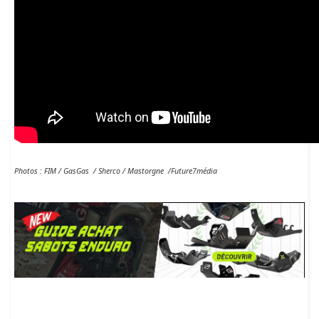
Photos : FIM / GasGas / Sherco / Mastorgne /Future7média