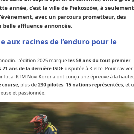
te année, c’est la ville de
Piekoszów
, à seulement
e l’événement, avec un parcours prometteur, des
e belle affluence annoncée.
 aux racines de l’enduro pour le
 anodin. L’édition 2025 marque
les 58 ans du tout premier
s 21 ans de la dernière ISDE
disputée à Kielce. Pour raviver
teur local KTM Novi Korona ont conçu une épreuve à la haute
e course
, plus de
230 pilotes
,
15 nations représentées
, et 
reuse et passionnée.