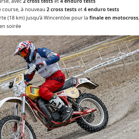
urse, avec
2 cross tests
et
4 enduro tests
e course, à nouveau
2 cross tests
et
4 enduro tests
urte (18 km) jusqu’à Wincentów pour la
finale en motocross
en soirée