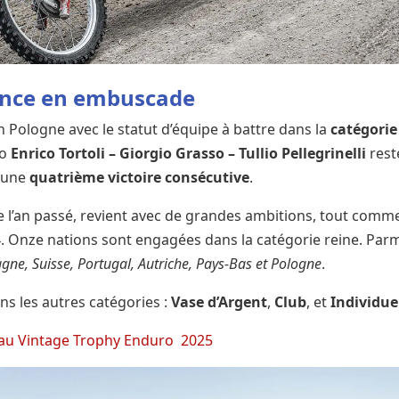
France en embuscade
n Pologne avec le statut d’équipe à battre dans la
catégorie
io
Enrico Tortoli – Giorgio Grasso – Tullio Pellegrinelli
rest
r une
quatrième victoire consécutive
.
e l’an passé, revient avec de grandes ambitions, tout com
4. Onze nations sont engagées dans la catégorie reine. Par
agne, Suisse, Portugal, Autriche, Pays-Bas et Pologne
.
ns les autres catégories :
Vase d’Argent
,
Club
, et
Individue
és au Vintage Trophy Enduro 2025