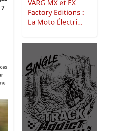
VARG MX et EX
 7
Factory Editions :
La Moto Électri...
 ces
ur
une