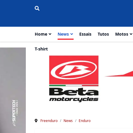
Home
News
Essais
Tutos
Motos
T-shirt
Freenduro
News
Enduro