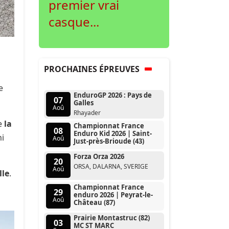
premier vrai
casque...
PROCHAINES ÉPREUVES
e
EnduroGP 2026 : Pays de
07
Galles
Aoû
Rhayader
me
la
Championnat France
08
Enduro Kid 2026 | Saint-
mi
Aoû
Just-près-Brioude (43)
Forza Orza 2026
20
ORSA, DALARNA, SVERIGE
Aoû
lle
.
Championnat France
29
enduro 2026 | Peyrat-le-
Aoû
Château (87)
Prairie Montastruc (82)
03
MC ST MARC