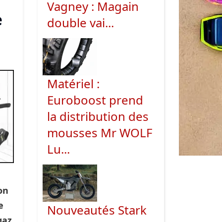
Vagney : Magain
e
double vai...
Matériel :
Euroboost prend
la distribution des
mousses Mr WOLF
Lu...
on
e
Nouveautés Stark
gaz