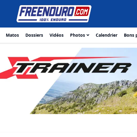
Matos
Dossiers
Vidéos
Photos
Calendrier
Bons 