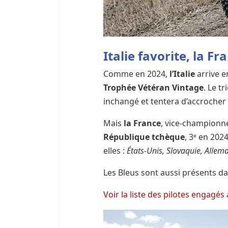
Italie favorite, la 
Comme en 2024,
l’Italie
arrive e
Trophée Vétéran Vintage
. Le tr
inchangé et tentera d’accroche
Mais
la France
, vice-championn
République tchèque
, 3ᵉ en 202
elles :
États-Unis, Slovaquie, Allem
Les Bleus sont aussi présents da
Voir la liste des pilotes engag