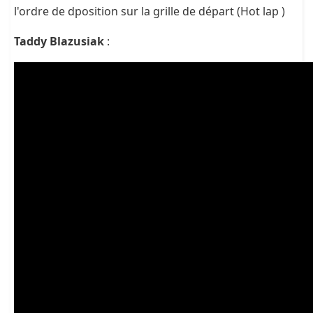
l'ordre de dposition sur la grille de départ (Hot lap )
Taddy Blazusiak
: