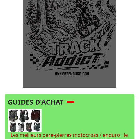
GUIDES D'ACHAT
Les meilleurs pare-pierres motocross / enduro : le