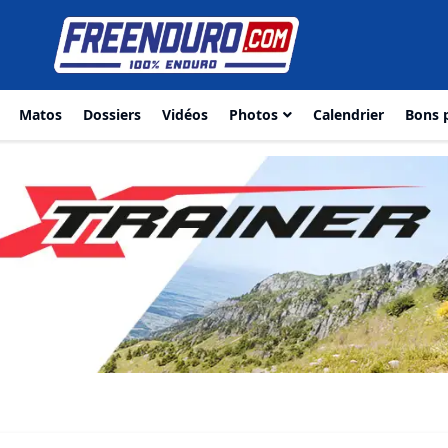
Matos
Dossiers
Vidéos
Photos
Calendrier
Bons 