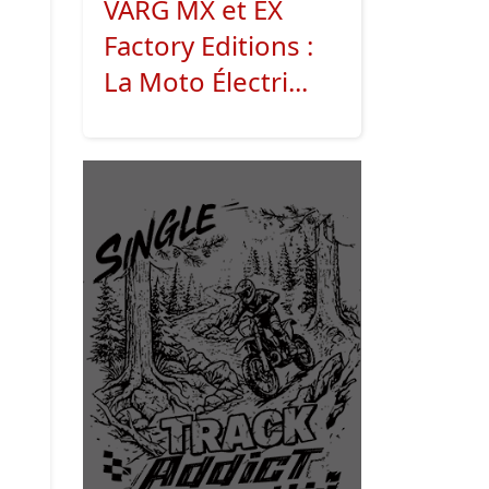
VARG MX et EX
Factory Editions :
La Moto Électri...