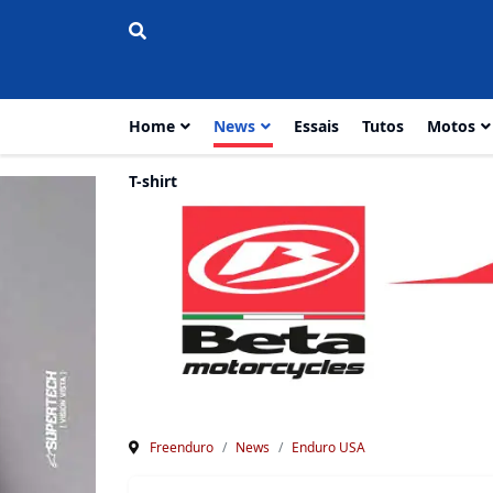
Home
News
Essais
Tutos
Motos
T-shirt
Freenduro
News
Enduro USA