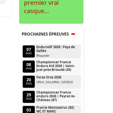
premier vrai
casque...
PROCHAINES ÉPREUVES
EnduroGP 2026 : Pays de
07
Galles
Aoû
Rhayader
Championnat France
08
Enduro Kid 2026 | Saint-
Aoû
Just-près-Brioude (43)
Forza Orza 2026
20
ORSA, DALARNA, SVERIGE
Aoû
Championnat France
29
enduro 2026 | Peyrat-le-
Aoû
Château (87)
Prairie Montastruc (82)
03
MC ST MARC