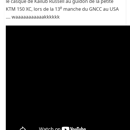
le casque de
Kailub Russell
au guidon de la petite
è
KTM 150 XC, lors de la 13
manche du GNCC au USA
.... waaaaaaaaaaakkkkkk