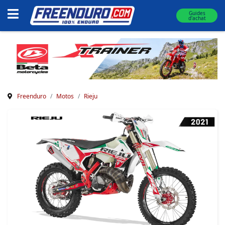
Guides
d'achat
Freenduro
Motos
Rieju