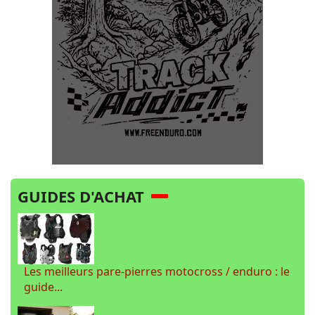
GUIDES D'ACHAT
Les meilleurs pare-pierres motocross / enduro : le
guide...