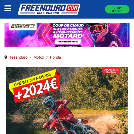
Guides
d'achat
Freenduro
Motos
Honda