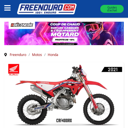
Guides
d'achat
Freenduro
Motos
Honda