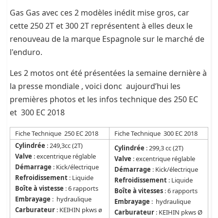
Gas Gas avec ces 2 modèles inédit mise gros, car
cette 250 2T et 300 2T représentent à elles deux le
renouveau de la marque Espagnole sur le marché de
l'enduro.
Les 2 motos ont été présentées la semaine dernière à
la presse mondiale , voici donc aujourd’hui les
premières photos et les infos technique des 250 EC
et 300 EC 2018
Fiche Technique 250 EC 2018
Fiche Technique 300 EC 2018
Cylindrée
: 249,3cc (2T)
Cylindrée
: 299,3 cc (2T)
Valve
: excentrique réglable
Valve
: excentrique réglable
Démarrage
: Kick/électrique
Démarrage
: Kick/électrique
Refroidissement
: Liquide
Refroidissement
: Liquide
Boîte à vistesse
: 6 rapports
Boîte à vitesses
: 6 rapports
Embrayage
: hydraulique
Embrayage
: hydraulique
Carburateur
: KEIHIN pkws ø
Carburateur
: KEIHIN pkws Ø