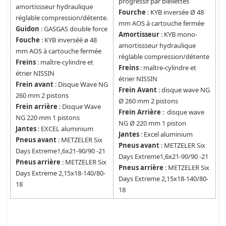
progressif par biellettes
amortissseur hydraulique
Fourche
: KYB inversée Ø 48
réglable compression/détente.
mm AOS à cartouche fermée
Guidon
: GASGAS double force
Amortisseur
: KYB mono-
Fouche
: KYB inverséé ø 48
amortissseur hydraulique
mm AOS à cartouche fermée
réglable compression/détente
Freins
: maître-cylindre et
Freins
: maître-cylindre et
étrier NISSIN
étrier NISSIN
Frein avant
: Disque Wave NG
Frein Avant
: disque wave NG
260 mm 2 pistons
Ø 260 mm 2 pistons
Frein arrière
: Disque Wave
Frein Arrière
: disque wave
NG 220 mm 1 pistons
NG Ø 220 mm 1 piston
Jantes
: EXCEL aluminium
Jantes
: Excel aluminium
Pneus avant
: METZELER Six
Pneus avant
: METZELER Six
Days Extreme1,6x21-90/90 -21
Days Extreme1,6x21-90/90 -21
Pneus arrière
: METZELER Six
Pneus arrière
: METZELER Six
Days Extreme 2,15x18-140/80-
Days Extreme 2,15x18-140/80-
18
18