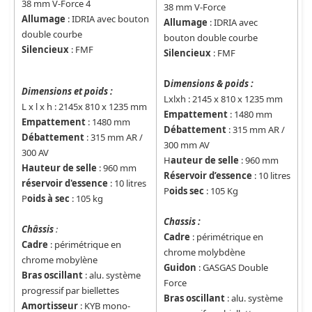
38 mm V-Force 4
38 mm V-Force
Allumage
: IDRIA avec bouton
Allumage
: IDRIA avec
double courbe
bouton double courbe
Silencieux
: FMF
Silencieux
: FMF
D
imensions & poids :
Dimensions et poids :
Lxlxh : 2145 x 810 x 1235 mm
L x l x h : 2145x 810 x 1235 mm
Empattement
: 1480 mm
Empattement
: 1480 mm
Débattement
: 315 mm AR /
Débattement
: 315 mm AR /
300 mm AV
300 AV
H
auteur de selle
: 960 mm
Hauteur de selle
: 960 mm
Réservoir d’essence
: 10 litres
réservoir d'essence
: 10 litres
P
oids sec
: 105 Kg
P
oids à sec
: 105 kg
Chassis :
Châssis
:
Cadre
: périmétrique en
Cadre
: périmétrique en
chrome molybdène
chrome mobylène
Guidon
: GASGAS Double
Bras oscillant
: alu. système
Force
progressif par biellettes
Bras
oscillant
: alu. système
Amortisseur
: KYB mono-