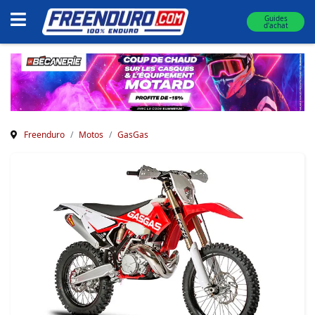
Guides
d'achat
Freenduro
Motos
GasGas