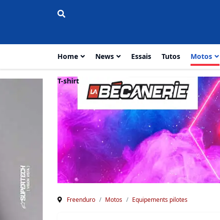
Home
News
Essais
Tutos
Motos
T-shirt
Freenduro
Motos
Equipements pilotes