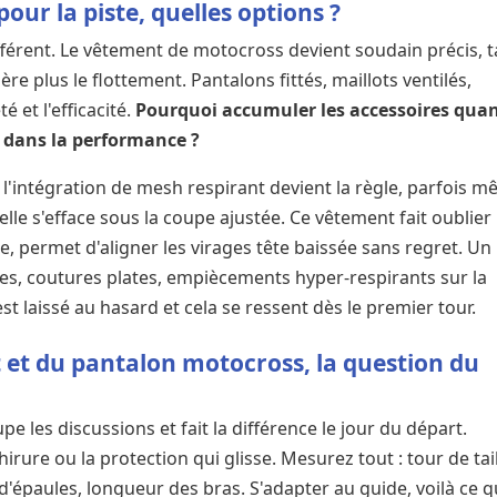
our la piste, quelles options ?
fférent. Le vêtement de motocross devient soudain précis, ta
ère plus le flottement. Pantalons fittés, maillots ventilés,
é et l'efficacité.
Pourquoi accumuler les accessoires qua
 dans la performance ?
l'intégration de mesh respirant devient la règle, parfois 
 elle s'efface sous la coupe ajustée. Ce vêtement fait oublier 
de, permet d'aligner les virages tête baissée sans regret. Un
les, coutures plates, empiècements hyper-respirants sur la
st laissé au hasard et cela se ressent dès le premier tour.
 et du pantalon motocross, la question du
upe les discussions et fait la différence le jour du départ.
irure ou la protection qui glisse. Mesurez tout : tour de tail
'épaules, longueur des bras. S'adapter au guide, voilà ce qu