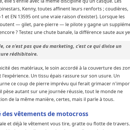
le, elle s'enfile avec la même discipline qu'un casque. Les
inestars, Kenny, toutes affinent leurs renforts ; coudières,
 et EN 13595 ont une vraie raison d'exister). Lorsque les
joutent — gilet, pare-pierre — le pilote y gagne un supplém
ncore ? Testez une chute banale, la différence saute aux ye
le, ce n'est pas que du marketing, c'est ce qui divise un
sure rédhibitoire.
nicité des matériaux, le soin accordé à la couverture des zo
 l'expérience. Un tissu épais rassure sur son usure. Un
urne ce coup de pierre imprévu qui ferait grimacer n'impor
l pèse autant sur une journée réussie, tout le monde ne
ion de la même manière, certes, mais il parle à tous.
té des vêtements de motocross
e et déjà le vêtement vous tire, gratte ou flotte de travers.