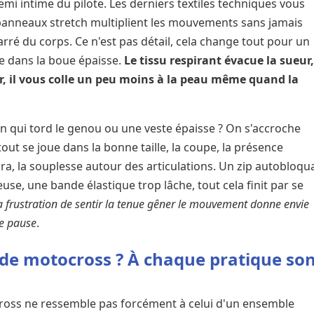
emi intime du pilote. Les derniers textiles techniques vous
s panneaux stretch multiplient les mouvements sans jamais
rré du corps. Ce n'est pas détail, cela change tout pour un
e dans la boue épaisse.
Le tissu respirant évacue la sueur
r, il vous colle un peu moins à la peau même quand la
n qui tord le genou ou une veste épaisse ? On s'accroche
tout se joue dans la bonne taille, la coupe, la présence
, la souplesse autour des articulations. Un zip autobloqu
use, une bande élastique trop lâche, tout cela finit par se
a frustration de sentir la tenue gêner le mouvement donne envie
re pause
.
 de motocross ? À chaque pratique so
ross ne ressemble pas forcément à celui d'un ensemble