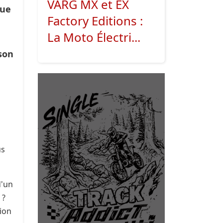
VARG MX et EX
nue
Factory Editions :
La Moto Électri...
ison
us
d'un
 ?
tion