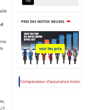
Sep
illé
PRIX DES MOTOS NEUVES
nd
même
la
voir les prix
Comparateur d'assurance moto
le,
'il