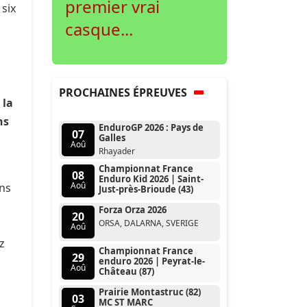
premier vrai
 six
casque...
e
PROCHAINES ÉPREUVES
 la
ns
EnduroGP 2026 : Pays de
07
Galles
Aoû
Rhayader
Championnat France
08
Enduro Kid 2026 | Saint-
Aoû
ins
Just-près-Brioude (43)
Forza Orza 2026
20
ORSA, DALARNA, SVERIGE
Aoû
z
Championnat France
29
e
enduro 2026 | Peyrat-le-
Aoû
Château (87)
Prairie Montastruc (82)
03
MC ST MARC