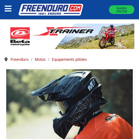
Guides
d'achat
Freenduro
Motos
Equipements pilotes