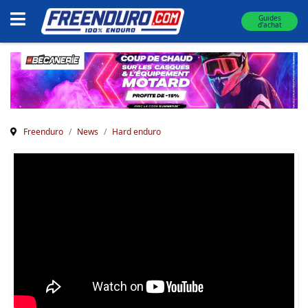
Guides
d'achat
Freenduro
News
Hard enduro