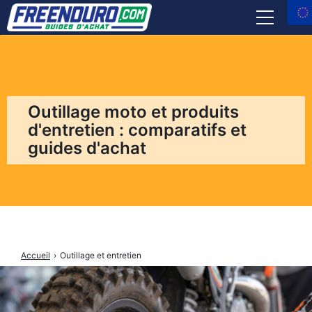
ÉQUIPEMENTS PILOTE
ACCESSOIRES MOTO
Outillage moto et produits
OUTILLAGE ET ENTRETIEN
d'entretien : comparatifs et
guides d'achat
ASSURANCE
AVIS MARCHANDS
Facebook
Instagram
X
Youtube
tiktok
Accueil
›
Outillage et entretien
Freenduro
Freenduro
Freenduro
Freenduro
Feenduro