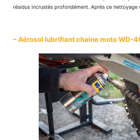
résidus incrustés profondément. Après ce nettoyage e
– Aérosol lubrifiant chaine moto WD-4