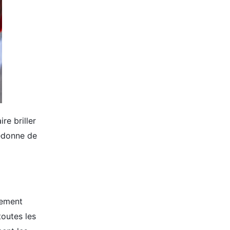
re briller
redonne de
cement
toutes les