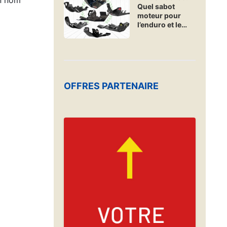
on nom
Quel sabot
secours en
moteur pour
urgence ?
l’enduro et le
hard-enduro ?
OFFRES PARTENAIRE