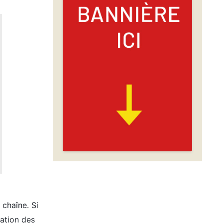
 chaîne. Si
nation des