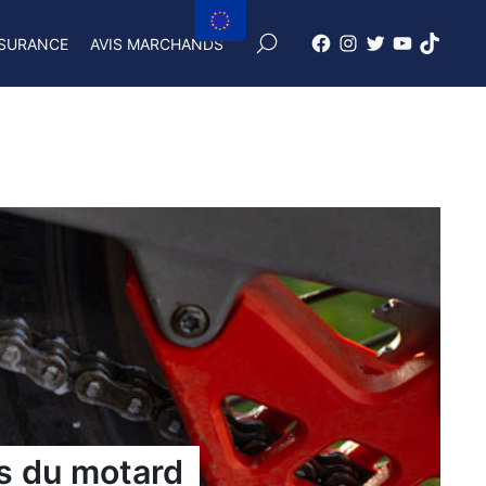
×
SURANCE
AVIS MARCHANDS
Facebook
Instagram
X
Youtube
tiktok
Freenduro
Freenduro
Freenduro
Freenduro
Feendu
ls du motard