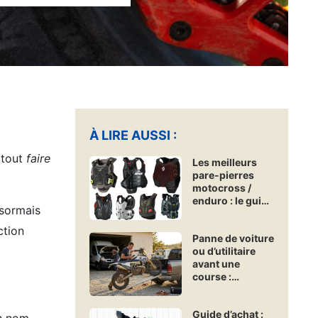
À LIRE AUSSI :
t tout
faire
Les meilleurs
pare-pierres
motocross /
enduro : le guide
ésormais
d’achat
Freenduro
ction
Panne de voiture
ou d’utilitaire
avant une
course :
comment
assurer un
Guide d’achat :
véhicule de