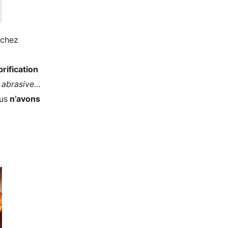
 chez
rification
te abrasive…
us
n’avons