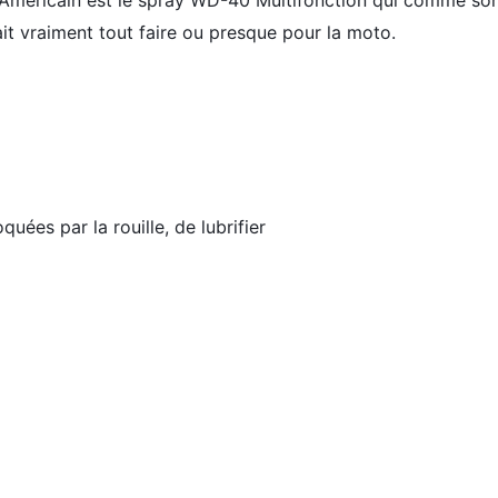
 Américain est le spray WD-40 Multifonction qui comme s
it vraiment tout faire ou presque pour la moto.
uées par la rouille, de lubrifier