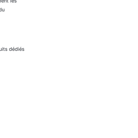
ment les
du
uits dédiés