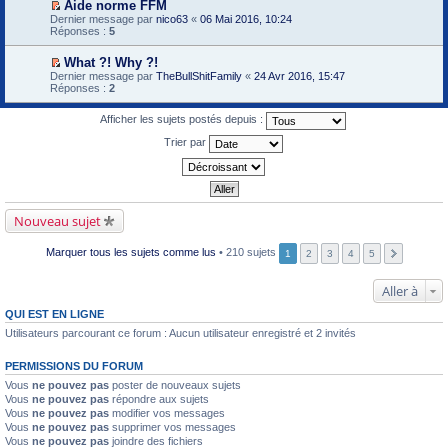
e
Aide norme FFM
m
g
l
l
m
V
e
Dernier message par
nico63
«
06 Mai 2016, 10:24
e
u
e
i
o
s
Réponses :
5
n
p
e
i
s
o
r
r
r
a
n
e
What ?! Why ?!
m
l
g
l
m
V
e
Dernier message par
e
TheBullShitFamily
«
24 Avr 2016, 15:47
e
u
i
o
s
Réponses :
p
2
n
e
i
s
r
o
r
r
a
e
n
m
Afficher les sujets postés depuis :
l
g
m
l
e
e
e
i
u
Trier par
s
p
n
e
s
r
o
r
a
e
n
m
g
m
l
e
e
i
u
s
n
e
s
o
r
Nouveau sujet
a
n
m
g
l
e
e
u
Marquer tous les sujets comme lus
• 210 sujets
s
1
2
3
4
5
n
s
o
a
n
Aller à
g
l
e
u
n
QUI EST EN LIGNE
o
Utilisateurs parcourant ce forum : Aucun utilisateur enregistré et 2 invités
n
l
u
PERMISSIONS DU FORUM
Vous
ne pouvez pas
poster de nouveaux sujets
Vous
ne pouvez pas
répondre aux sujets
Vous
ne pouvez pas
modifier vos messages
Vous
ne pouvez pas
supprimer vos messages
Vous
ne pouvez pas
joindre des fichiers