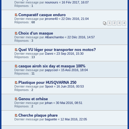
e
e
V
Dernier message par
u
e
nounours
«
16 Fév 2017, 16:07
i
s
n
o
Réponses :
p
1
e
s
o
i
r
r
a
n
r
e
m
g
Comparatif casque enduro
l
l
m
e
e
V
Dernier message par
u
e
jerome40
«
22 Déc 2016, 21:04
i
s
n
o
Réponses :
p
68
e
1
2
3
4
s
o
i
r
r
a
n
r
e
m
g
l
l
m
Choix d'un masque
e
e
u
e
i
V
s
Dernier message par
Albanchambo
«
22 Déc 2016, 14:57
n
p
e
o
s
Réponses :
3
o
r
r
i
a
n
e
m
r
g
l
m
Quel VU léger pour transporter nos motos?
e
l
e
u
i
V
s
Dernier message par
e
Danni
«
23 Sep 2016, 15:30
n
e
o
s
Réponses :
p
13
o
r
i
a
r
n
m
r
g
e
l
casque airoh six day et masque 100%
e
l
e
m
u
V
s
Dernier message par
e
papycool
«
15 Aoû 2016, 18:04
n
i
o
s
Réponses :
p
11
o
e
i
a
r
n
r
r
g
e
l
m
Plastique pour HUSQVARNA 250
l
e
m
u
e
V
Dernier message par
e
Spoot
«
16 Juin 2016, 00:53
n
i
s
o
Réponses :
p
2
o
e
s
i
r
n
r
a
r
e
l
m
g
Genou et orhèse
l
m
u
e
e
V
Dernier message par
e
johan
«
30 Mai 2016, 08:51
i
s
n
o
Réponses :
p
2
e
s
o
i
r
r
a
n
r
e
m
g
Cherche plaque phare
l
l
m
e
e
V
Dernier message par
u
e
baguette
«
12 Mai 2016, 22:05
i
s
n
o
p
e
s
o
i
r
r
a
n
r