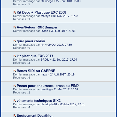
V
s
Dernier message par
e
Ozweego
«
27 Jan 2018, 15:00
n
i
o
s
Réponses :
p
5
o
e
i
a
r
n
r
r
g
e
l
m
Kit Deco + Plastique EXC 2008
l
e
m
u
e
V
Dernier message par
e
Mathys
«
01 Nov 2017, 19:37
n
i
s
o
Réponses :
p
1
o
e
s
i
r
n
r
a
r
e
l
m
g
Avis/Retour RXR Bumper
l
m
u
e
e
V
Dernier message par
e
D'Joh
«
30 Oct 2017, 21:01
i
s
n
o
p
e
s
o
i
r
r
a
n
r
e
quel pneu choisir
m
g
l
l
m
V
e
Dernier message par
nik
«
09 Oct 2017, 07:39
e
u
e
i
o
s
Réponses :
6
n
p
e
i
s
o
r
r
r
a
n
e
kit plastique EXC 2013
m
l
g
l
m
V
e
Dernier message par
e
BROIL
«
21 Sep 2017, 17:04
e
u
i
o
s
Réponses :
p
2
n
e
i
s
r
o
r
r
a
e
n
Bottes SIDI ou GAERNE
m
l
g
m
l
V
e
Dernier message par
e
Intox
«
24 Aoû 2017, 23:19
e
i
u
o
s
Réponses :
p
9
n
e
i
s
r
o
r
r
a
e
n
m
Pneus pour endurance: cross ou FIM?
l
g
m
l
e
V
Dernier message par
e
preuling
«
11 Mar 2017, 10:59
e
i
u
s
o
Réponses :
p
1
n
e
s
i
r
o
r
a
r
e
n
m
g
vêtements techniques SIX2
l
m
l
e
e
V
Dernier message par
e
christophe81
«
05 Mar 2017, 17:31
i
u
s
n
o
Réponses :
p
4
e
s
o
i
r
r
a
n
r
e
m
g
Equipement Decathlon
l
l
m