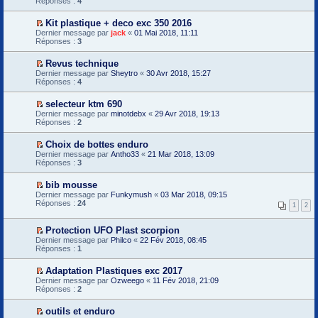
Réponses :
p
4
e
s
o
i
r
r
a
n
r
e
m
g
Kit plastique + deco exc 350 2016
l
l
m
e
e
V
Dernier message par
u
e
jack
«
01 Mai 2018, 11:11
i
s
n
o
Réponses :
p
3
e
s
o
i
r
r
a
n
r
e
m
g
Revus technique
l
l
m
e
e
V
Dernier message par
u
e
Sheytro
«
30 Avr 2018, 15:27
i
s
n
o
Réponses :
p
4
e
s
o
i
r
r
a
n
r
e
m
g
selecteur ktm 690
l
l
m
e
e
V
Dernier message par
u
e
minotdebx
«
29 Avr 2018, 19:13
i
s
n
o
Réponses :
p
2
e
s
o
i
r
r
a
n
r
e
m
g
Choix de bottes enduro
l
l
m
e
e
V
Dernier message par
u
e
Antho33
«
21 Mar 2018, 13:09
i
s
n
o
Réponses :
p
3
e
s
o
i
r
r
a
n
r
e
m
g
bib mousse
l
l
m
e
e
V
Dernier message par
u
e
Funkymush
«
03 Mar 2018, 09:15
i
s
n
o
Réponses :
p
24
e
1
2
s
o
i
r
r
a
n
r
e
m
g
l
l
m
Protection UFO Plast scorpion
e
e
u
e
i
V
s
Dernier message par
Philco
«
22 Fév 2018, 08:45
n
p
e
o
s
Réponses :
1
o
r
r
i
a
n
e
m
r
g
l
m
Adaptation Plastiques exc 2017
e
l
e
u
i
V
s
Dernier message par
e
Ozweego
«
11 Fév 2018, 21:09
n
e
o
s
Réponses :
p
2
o
r
i
a
r
n
m
r
g
e
l
outils et enduro
e
l
e
m
u