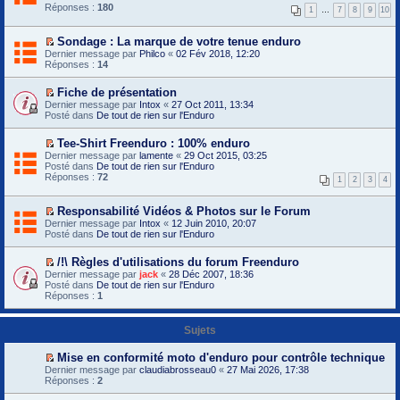
i
Réponses :
r
180
1
…
7
8
9
10
r
e
l
m
e
i
Sondage : La marque de votre tenue enduro
p
e
V
Dernier message par
Philco
«
02 Fév 2018, 12:20
r
r
o
Réponses :
14
e
m
i
m
e
r
i
Fiche de présentation
s
l
e
V
s
Dernier message par
e
Intox
«
27 Oct 2011, 13:34
r
o
a
Posté dans
p
De tout de rien sur l'Enduro
m
i
g
r
e
r
e
e
Tee-Shirt Freenduro : 100% enduro
s
l
n
m
V
s
Dernier message par
e
lamente
«
29 Oct 2015, 03:25
o
i
o
a
Posté dans
p
De tout de rien sur l'Enduro
n
e
i
g
Réponses :
r
72
l
r
1
2
3
4
r
e
e
u
m
l
n
m
e
e
o
i
Responsabilité Vidéos & Photos sur le Forum
s
p
n
e
V
s
Dernier message par
Intox
«
12 Juin 2010, 20:07
r
l
r
o
a
Posté dans
De tout de rien sur l'Enduro
e
u
m
i
g
m
e
r
e
i
/!\ Règles d'utilisations du forum Freenduro
s
l
n
e
V
s
Dernier message par
e
jack
«
28 Déc 2007, 18:36
o
r
o
a
Posté dans
p
De tout de rien sur l'Enduro
n
m
i
g
Réponses :
r
1
l
e
r
e
e
u
s
l
n
m
s
e
o
i
Sujets
a
p
n
e
g
r
l
r
e
Mise en conformité moto d'enduro pour contrôle technique
e
u
m
n
V
m
Dernier message par
claudiabrosseau0
«
27 Mai 2026, 17:38
e
o
o
i
Réponses :
2
s
n
i
e
s
l
r
r