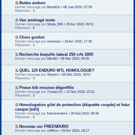
e
m
g
Bottes enduro
l
l
m
e
e
V
Dernier message par
u
e
Benoit16
«
08 Juin 2020, 07:39
i
s
n
o
Réponses :
p
2
e
s
o
i
r
r
a
n
r
e
m
g
Van aménagé moto
l
l
m
e
e
V
Dernier message par
u
e
Strela_999
«
29 Avr 2020, 09:51
i
s
n
o
Réponses :
p
8
e
s
o
i
r
r
a
n
r
e
m
g
Choix guidon
l
l
m
e
e
V
Dernier message par
u
e
nounours
«
18 Avr 2020, 17:30
i
s
n
o
Réponses :
p
1
e
s
o
i
r
r
a
n
r
e
m
g
Recherche bequille lateral 250 crfx 2005
l
l
m
e
e
V
Dernier message par
u
e
Niko80
«
08 Mar 2020, 09:35
i
s
n
o
p
e
s
o
i
r
r
a
n
r
e
QUEL 125 ENDURO MTL HOMOLOGUE?
m
g
l
l
m
V
e
Dernier message par
Sheytro
«
08 Déc 2019, 18:51
e
u
e
i
o
s
Réponses :
3
n
p
e
i
s
o
r
r
r
a
n
e
Pneus bib mousse dégonflés
m
l
g
l
m
V
e
Dernier message par
e
Txmazz21
«
11 Nov 2019, 23:21
e
u
i
o
s
Réponses :
p
2
n
e
i
s
r
o
r
r
a
e
n
Homologation gilet de protection (étiquette coupée) et futur
m
l
g
m
l
V
e
casque [edit]
e
e
i
u
o
s
p
n
Dernier message par
e
francisenduro
«
26 Aoû 2019, 08:36
i
s
r
o
Réponses :
r
6
r
a
e
n
m
l
g
m
l
e
e
Nouveau sur FREENDURO
e
i
u
s
p
V
n
Dernier message par
e
striffrou
«
03 Avr 2019, 19:17
s
r
o
o
r
a