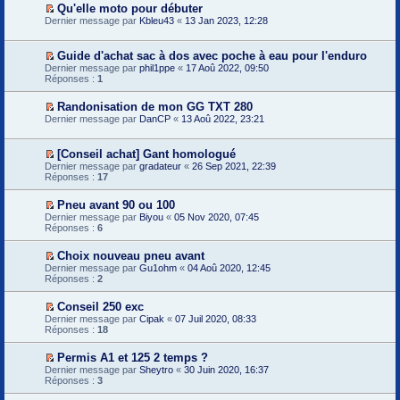
a
Qu'elle moto pour débuter
u
l
m
g
V
Dernier message par
e
Kbleu43
«
13 Jan 2023, 12:28
e
e
o
p
s
n
i
r
s
o
r
e
a
Guide d'achat sac à dos avec poche à eau pour l'enduro
n
l
m
g
V
l
Dernier message par
phil1ppe
«
17 Aoû 2022, 09:50
e
i
e
o
u
Réponses :
1
p
e
n
i
r
r
o
r
e
Randonisation de mon GG TXT 280
m
n
l
m
V
e
l
Dernier message par
e
DanCP
«
13 Aoû 2022, 23:21
i
o
s
u
p
e
i
s
r
r
r
a
e
[Conseil achat] Gant homologué
m
l
g
m
V
Dernier message par
gradateur
«
26 Sep 2021, 22:39
e
e
e
i
o
Réponses :
17
s
p
n
e
i
s
r
o
r
r
a
e
n
Pneu avant 90 ou 100
m
l
g
m
l
V
e
Dernier message par
e
Biyou
«
05 Nov 2020, 07:45
e
i
u
o
s
Réponses :
p
6
n
e
i
s
r
o
r
r
a
e
n
Choix nouveau pneu avant
m
l
g
m
l
V
e
Dernier message par
e
Gu1ohm
«
04 Aoû 2020, 12:45
e
i
u
o
s
Réponses :
p
2
n
e
i
s
r
o
r
r
a
e
n
m
Conseil 250 exc
l
g
m
l
e
V
Dernier message par
e
Cipak
«
07 Juil 2020, 08:33
e
i
u
s
o
Réponses :
p
18
n
e
s
i
r
o
r
a
r
e
n
m
g
Permis A1 et 125 2 temps ?
l
m
l
e
e
V
Dernier message par
e
Sheytro
«
30 Juin 2020, 16:37
i
u
s
n
o
Réponses :
p
3
e
s
o
i
r
r
a
n
r