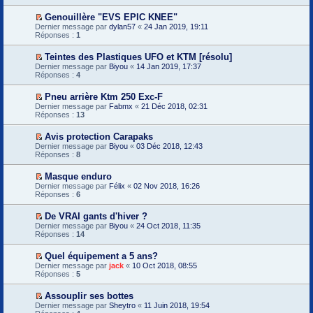
e
i
n
m
g
m
r
l
e
Genouillère "EVS EPIC KNEE"
e
i
l
u
s
V
n
Dernier message par
dylan57
«
24 Jan 2019, 19:11
e
e
s
o
o
Réponses :
1
r
p
a
i
n
m
r
g
r
l
e
e
Teintes des Plastiques UFO et KTM [résolu]
e
l
u
s
m
V
n
Dernier message par
e
Biyou
«
14 Jan 2019, 17:37
s
i
o
o
Réponses :
p
4
a
e
i
n
r
g
r
r
l
e
Pneu arrière Ktm 250 Exc-F
e
m
l
u
m
V
n
e
Dernier message par
e
Fabmx
«
21 Déc 2018, 02:31
i
o
o
s
Réponses :
p
13
e
i
n
s
r
r
r
l
a
e
m
Avis protection Carapaks
l
u
g
m
e
V
Dernier message par
e
Biyou
«
03 Déc 2018, 12:43
e
i
s
o
Réponses :
p
8
n
e
s
i
r
o
r
a
r
e
n
m
g
Masque enduro
l
m
l
e
e
V
Dernier message par
e
Félix
«
02 Nov 2018, 16:26
i
u
s
n
o
Réponses :
p
6
e
s
o
i
r
r
a
n
r
e
m
g
De VRAI gants d'hiver ?
l
l
m
e
e
V
Dernier message par
u
e
Biyou
«
24 Oct 2018, 11:35
i
s
n
o
Réponses :
p
14
e
s
o
i
r
r
a
n
r
e
m
g
Quel équipement a 5 ans?
l
l
m
e
e
V
Dernier message par
u
e
jack
«
10 Oct 2018, 08:55
i
s
n
o
Réponses :
p
5
e
s
o
i
r
r
a
n
r
e
m
g
Assouplir ses bottes
l
l
m
e
e
V
Dernier message par
u
e
Sheytro
«
11 Juin 2018, 19:54
i
s
n
o