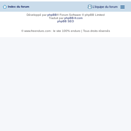
Index du forum
L’équipe du forum
Développé par
phpBB
® Forum Software © phpBB Limited
Traduit par
phpBB-fr.com
phpBB SEO
© www.freenduro.com : le site 100% enduro | Tous droits réservés