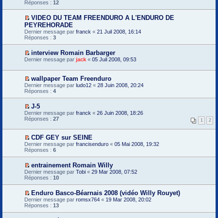
e
o
Réponses :
n
12
a
r
r
i
l
g
e
m
r
u
e
m
VIDEO DU TEAM FREENDURO A L'ENDURO DE
e
l
n
i
V
s
PEYREHORADE
e
o
e
o
s
p
Dernier message par
franck
«
21 Juil 2008, 16:14
n
r
i
a
r
Réponses :
3
l
m
r
g
e
u
e
l
e
m
s
e
interview Romain Barbarger
n
i
s
p
V
o
Dernier message par
e
jack
«
05 Juil 2008, 09:53
a
r
o
n
r
g
e
i
l
m
e
m
r
u
e
wallpaper Team Freenduro
n
i
l
s
V
Dernier message par
ludo12
«
28 Juin 2008, 20:24
o
e
e
s
o
Réponses :
4
n
r
p
a
i
l
m
r
g
r
u
e
e
J-5
e
l
s
m
V
n
Dernier message par
e
franck
«
26 Juin 2008, 18:26
s
i
o
o
Réponses :
p
27
1
2
a
e
i
n
r
g
r
r
l
e
e
m
l
u
m
CDF GEY sur SEINE
n
e
e
i
V
Dernier message par
francisenduro
«
05 Mai 2008, 19:32
o
s
p
e
o
Réponses :
6
n
s
r
r
i
l
a
e
m
r
u
g
m
entrainement Romain Willy
e
l
e
i
V
s
Dernier message par
e
Tobi
«
29 Mar 2008, 07:52
n
e
o
s
Réponses :
p
10
o
r
i
a
r
n
m
r
g
e
l
Enduro Basco-Béarnais 2008 (vidéo Willy Rouyet)
e
l
e
m
u
V
s
Dernier message par
e
romsx764
«
19 Mar 2008, 20:02
n
i
o
s
Réponses :
p
13
o
e
i
a
r
n
r
r
g
e
l