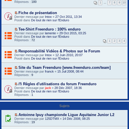
i
Réponses :
e
180
1
…
7
8
9
10
r
m
l
i
e
e
Fiche de présentation
p
r
V
Dernier message par
Intox
«
27 Oct 2011, 13:34
r
m
o
Posté dans
De tout de rien sur l'Enduro
e
e
i
m
s
r
i
Tee-Shirt Freenduro : 100% enduro
s
l
e
V
a
Dernier message par
e
lamente
«
29 Oct 2015, 03:25
r
o
g
Posté dans
p
De tout de rien sur l'Enduro
m
i
e
Réponses :
r
72
1
2
3
4
e
r
n
e
s
l
o
m
s
e
n
i
Responsabilité Vidéos & Photos sur le Forum
a
p
l
e
V
Dernier message par
Intox
«
12 Juin 2010, 20:07
g
r
u
r
o
Posté dans
De tout de rien sur l'Enduro
e
e
m
i
n
m
e
r
o
i
Site du Team Freenduro [www.freenduro.com/team]
s
l
n
e
V
s
Dernier message par
e
franck
«
15 Juil 2008, 08:44
l
r
o
a
Réponses :
p
9
u
m
i
g
r
e
r
e
e
/!\ Règles d'utilisations du forum Freenduro
s
l
n
m
V
s
Dernier message par
e
jack
«
28 Déc 2007, 18:36
o
i
o
a
Posté dans
p
De tout de rien sur l'Enduro
n
e
i
g
Réponses :
r
1
l
r
r
e
e
u
m
l
n
m
e
e
o
i
Sujets
s
p
n
e
s
r
l
r
a
Antoinne Ipuy championde Ligue Aquitaine Junior L2
e
u
m
g
V
m
Dernier message par
125DTMX
«
14 Déc 2008, 08:25
e
e
o
i
Réponses :
19
s
n
i
e
s
o
r
r