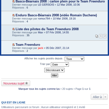
m
Basco-Béarnais 2008 : carton plein pour le Team Freenduro
l
e
m
u
e
V
Dernier message par
e
LE GERSOIS
«
12 Mar 2008, 10:36
n
i
s
o
Réponses :
p
6
o
e
s
i
r
n
r
a
r
e
l
m
g
Enduro Basco-Béarnais 2008 (vidéo Romain Duchene)
l
m
u
e
e
V
Dernier message par
e
romsx764
«
10 Mar 2008, 19:16
i
s
n
o
Réponses :
p
4
e
s
o
i
r
r
a
n
r
e
m
g
Liste des pilotes du Team Freenduro 2008
l
l
m
e
e
V
Dernier message par
u
e
Max
«
07 Fév 2008, 14:55
i
s
n
o
Réponses :
p
35
e
1
2
s
o
i
r
r
a
n
r
e
m
g
l
l
m
Team Freenduro
e
e
u
e
i
V
s
Dernier message par
jack
«
05 Déc 2007, 21:14
n
p
e
o
s
Réponses :
2
o
r
r
i
a
n
e
m
r
g
l
m
Afficher les sujets postés depuis :
e
l
e
u
i
s
e
n
e
Trier par
s
p
o
r
a
r
n
m
g
e
l
e
e
m
u
s
n
i
s
o
e
a
n
r
Nouveau sujet
g
l
m
e
u
e
Marquer tous les sujets comme lus
• 20 sujets • Page
1
sur
1
n
s
o
s
n
Aller à
a
l
g
u
QUI EST EN LIGNE
e
n
Utilisateurs parcourant ce forum : Aucun utilisateur enregistré et 1 invité
o