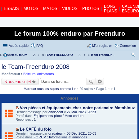
BONS
CALEND
|
ESSAIS
|
MOTOS
|
MATOS
|
VIDEOS
|
PHOTOS
|
|
PLANS
ENDURO
Le forum 100% enduro par Freenduro
Accès rapide
FAQ
M’enregistrer
Connexion
»
Index du forum
»
TEAM-FREENDURO
»
Team Freenduro 2011
ec
le Team-Freenduro 2008
her
Modérateur :
Editeurs-Animateurs
ch
Nouveau sujet
er
Marquer tous les sujets comme lus
• 20 sujets • Page
1
sur
1
Annonces
Vos pièces et équipements chez notre partenaire Motoblouz
V
Dernier message par
chvincent
«
27 Mar 2023, 20:23
o
Posté dans
Equipements pilote / Moto enduro
i
Réponses :
1
r
l
Le CAFÉ du fofo
e
V
Dernier message par
p
gradateur
«
08 Déc 2021, 20:03
o
Posté dans
r
FORUM : Informations et annonces