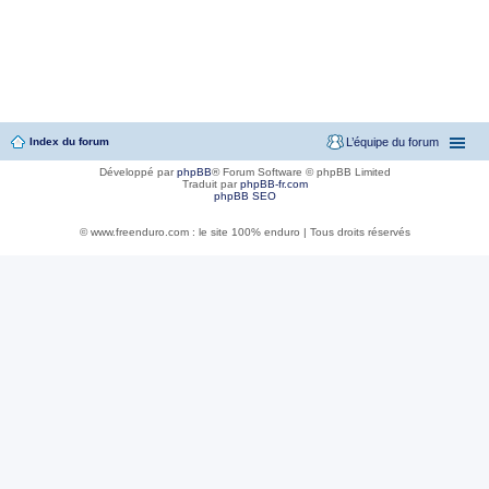
Index du forum
L’équipe du forum
Développé par
phpBB
® Forum Software © phpBB Limited
Traduit par
phpBB-fr.com
phpBB SEO
© www.freenduro.com : le site 100% enduro | Tous droits réservés