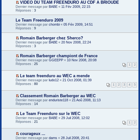
a
n
VIDEO DU TEAM FREENDURO AU CDF A BRIOUDE
l
m
g
l
V
Dernier message par
e
BABE
«
11 Fév 2009, 22:15
e
e
u
o
Réponses :
p
3
s
n
i
r
s
o
r
e
a
n
Le Team Freenduro 2009
l
m
g
l
Dernier message par
e
chombi
«
05 Fév 2009, 14:51
i
e
u
Réponses :
p
9
e
n
r
r
o
e
m
n
Romain Barberger chez Sherco?
m
e
l
V
Dernier message par
BABE
«
20 Nov 2008, 22:24
i
s
u
o
Réponses :
3
e
s
i
r
a
r
m
g
Romain Barberger championt de France
l
e
e
V
Dernier message par
e
GGEEPP
«
10 Nov 2008, 20:08
s
n
o
Réponses :
p
25
1
2
s
o
i
r
a
n
r
e
g
l
l
m
Le team freenduro au WEC a mende
e
u
e
i
V
Dernier message par
ludo12
«
21 Oct 2008, 01:39
n
p
e
o
Réponses :
80
o
1
2
3
4
5
r
r
i
n
e
m
r
l
m
e
l
Classement Romain Barberger au WEC
u
i
s
e
V
Dernier message par
enduriste118
«
21 Aoû 2008, 11:13
e
s
p
o
Réponses :
14
r
a
r
i
m
g
e
r
e
e
m
Le Team Freenduro sur le WEC
l
s
n
i
V
Dernier message par
e
BABE
«
29 Juil 2008, 12:02
s
o
e
o
Réponses :
p
21
a
1
2
n
r
i
r
g
l
m
r
e
e
u
e
l
m
courageux ...
n
s
e
i
V
Dernier message par
o
dams
«
28 Juil 2008, 20:41
s
p