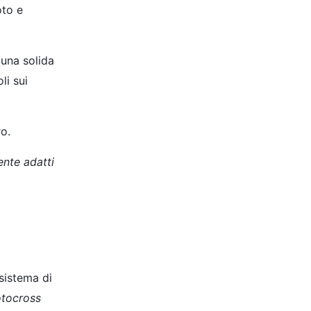
oto e
 una solida
li sui
ro.
ente adatti
 sistema di
otocross