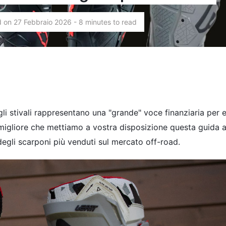
on 27 Febbraio 2026 - 8 minutes to read
 gli stivali rappresentano una "grande" voce finanziaria per e
a migliore che mettiamo a vostra disposizione questa guida a
 degli scarponi più venduti sul mercato off-road.