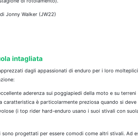
 stagione di rotolamento).
 di Jonny Walker (JW22)
ola intagliata
apprezzati dagli appassionati di enduro per i loro molteplic
azione:
eccellente aderenza sui poggiapiedi della moto e su terreni di
 caratteristica è particolarmente preziosa quando si deve
olose (i top rider hard-enduro usano i suoi stivali con suol
li sono progettati per essere comodi come altri stivali. Ad e