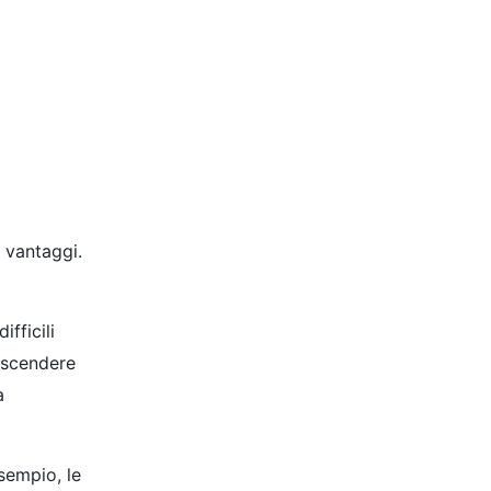
i vantaggi.
fficili
 scendere
a
sempio, le