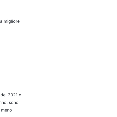
na migliore
e del 2021 e
anno, sono
no meno