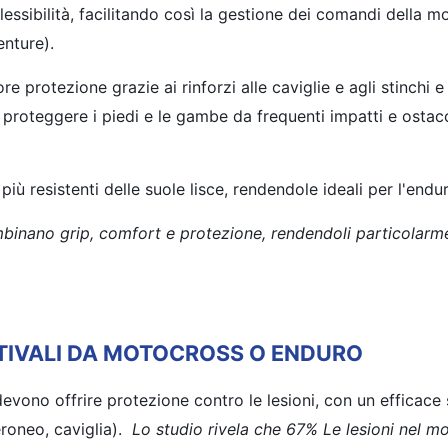
essibilità, facilitando così la gestione dei comandi della m
nture).
e protezione grazie ai rinforzi alle caviglie e agli stinchi e
roteggere i piedi e le gambe da frequenti impatti e ostaco
ù resistenti delle suole lisce, rendendole ideali per l'endu
ombinano grip, comfort e protezione, rendendoli particolarm
 STIVALI DA MOTOCROSS O ENDURO
devono offrire protezione contro le lesioni, con un efficace
peroneo, caviglia).
Lo studio rivela che 67% Le lesioni nel m