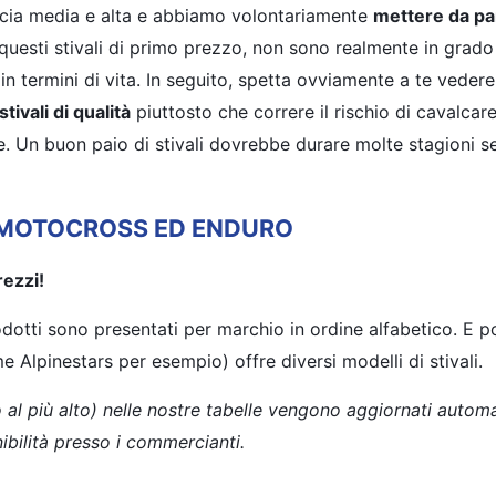
ascia media e alta e abbiamo volontariamente
mettere da par
uesti stivali di primo prezzo, non sono realmente in grado
n termini di vita. In seguito, spetta ovviamente a te vedere
tivali di qualità
piuttosto che correre il rischio di cavalcare 
 Un buon paio di stivali dovrebbe durare molte stagioni se 
DA MOTOCROSS ED ENDURO
rezzi!
rodotti sono presentati per marchio in ordine alfabetico. E p
Alpinestars per esempio) offre diversi modelli di stivali.
so al più alto) nelle nostre tabelle vengono aggiornati auto
nibilità presso i commercianti.