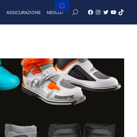
×
I
ASSICURAZIONE
NEGOZI
Facebook
Instagram
X
Youtube
Tiktok
Freenduro
Freenduro
Freenduro
Freenduro
Feendu