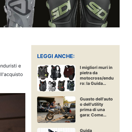
LEGGI ANCHE:
nduristi e
I migliori muri in
pietra da
ll'acquisto
motocross/endu
ro: la Guida
Acquisti
Freenduro
Guasto dell'auto
o dell'utility
prima di una
gara: Come
assicurare un
veicolo di
Guida
emergenza?