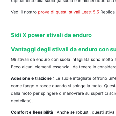
rapidamente alla suola (la suola è in nichel dopo una
Vedi il nostro
prova di questi stivali Leatt 5.5
Replica
Sidi X power stivali da enduro
Vantaggi degli stivali da enduro con su
Gli stivali da enduro con suola intagliata sono molto 
Ecco alcuni elementi essenziali da tenere in consider
Adesione e trazione
: Le suole intagliate offrono un'
come fango o rocce quando si spinge la moto. Questa
dalla moto per spingere o manovrare su superfici sciv
dentellata).
Comfort e flessibilità
: Anche se robusti, questi stiva