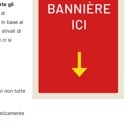
te gli
 di
 in base al
stivali di
ci si
oi non tutte
maticamente