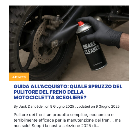
Attrezzi
GUIDA ALL'ACQUISTO: QUALE SPRUZZO DEL
PULITORE DEL FRENO DELLA
MOTOCICLETTA SCEGLIERE?
By Jack Dancède , on 9 Giugno 2025 , updated on 9 Giugno 2025
Pulitore dei freni: un prodotto semplice, economico e
terribilmente efficace per la manutenzione dei freni... ma
non solo! Scopri la nostra selezione 2025 di...