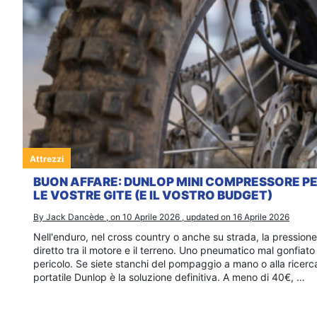
Attrezzi
BUON AFFARE: DUNLOP MINI COMPRESSORE PER
LE VOSTRE GITE (E IL VOSTRO BUDGET)
By Jack Dancède , on 10 Aprile 2026 , updated on 16 Aprile 2026
Nell'enduro, nel cross country o anche su strada, la pressione
diretto tra il motore e il terreno. Uno pneumatico mal gonfiat
pericolo. Se siete stanchi del pompaggio a mano o alla ricerca
portatile Dunlop è la soluzione definitiva. A meno di 40€, …