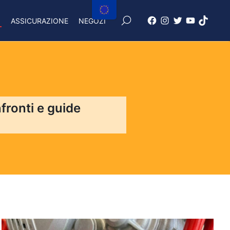
×
I
ASSICURAZIONE
NEGOZI
Facebook
Instagram
X
Youtube
Tiktok
Freenduro
Freenduro
Freenduro
Freenduro
Feendu
fronti e guide