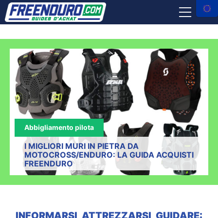
ABBIGLIAMENTO PILOTA
ACCESSORI MOTO
ATTREZZI
ASSICURAZIONE
Abbigliamento pilota
NEGOZI
I MIGLIORI MURI IN PIETRA DA
MOTOCROSS/ENDURO: LA GUIDA ACQUISTI
FREENDURO
Facebook
Instagram
X
Youtube
Tiktok
Freenduro
Freenduro
Freenduro
Freenduro
Feenduro
INFORMARSI, ATTREZZARSI, GUIDARE: