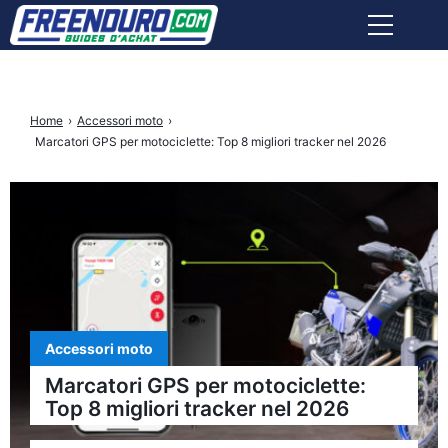
ABBIGLIAMENTO PILOTA
Home
›
Accessori moto
›
ACCESSORI MOTO
Marcatori GPS per motociclette: Top 8 migliori tracker nel 2026
ATTREZZI
ASSICURAZIONE
NEGOZI
Accessori moto
Facebook
Instagram
X
Youtube
Tiktok
Marcatori GPS per motociclette:
Freenduro
Freenduro
Freenduro
Freenduro
Feenduro
Top 8 migliori tracker nel 2026