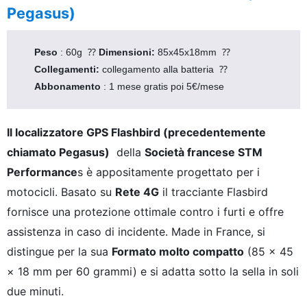
Pegasus)
Peso 
: 60g  ⁇ 
Dimensioni: 
85x45x18mm  ⁇ 
Collegamenti: 
collegamento alla batteria  ⁇ 
Abbonamento 
: 1 mese gratis poi 5€/mese 
Il localizzatore GPS Flashbird (precedentemente
chiamato Pegasus)
della
Società francese STM
Performance
s è appositamente progettato per i
motocicli. Basato su
Rete 4G
il tracciante Flasbird
fornisce una protezione ottimale contro i furti e offre
assistenza in caso di incidente. Made in France, si
distingue per la sua
Formato molto compatto
(85 × 45
× 18 mm per 60 grammi) e si adatta sotto la sella in soli
due minuti.