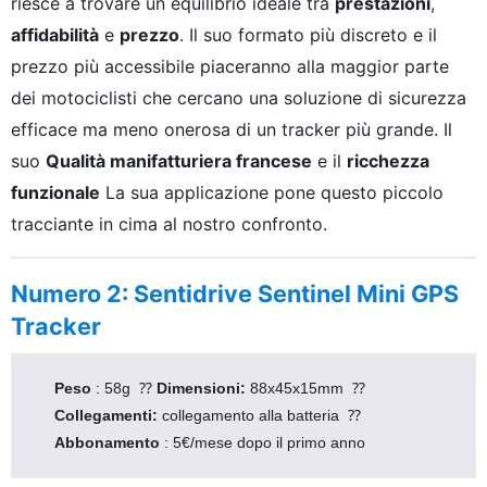
riesce a trovare un equilibrio ideale tra
prestazioni
,
affidabilità
e
prezzo
. Il suo formato più discreto e il
prezzo più accessibile piaceranno alla maggior parte
dei motociclisti che cercano una soluzione di sicurezza
efficace ma meno onerosa di un tracker più grande. Il
suo
Qualità manifatturiera francese
e il
ricchezza
funzionale
La sua applicazione pone questo piccolo
tracciante in cima al nostro confronto.
Numero 2: Sentidrive Sentinel Mini GPS
Tracker
Peso 
: 58g  ⁇ 
Dimensioni: 
88x45x15mm  ⁇ 
Collegamenti: 
collegamento alla batteria  ⁇ 
Abbonamento 
: 5€/mese dopo il primo anno