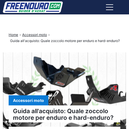
ABBIGLIAMENTO PILOTA
Home
›
Accessori moto
›
ACCESSORI MOTO
Guida all'acquisto: Quale zoccolo motore per enduro e hard-enduro?
ATTREZZI
ASSICURAZIONE
NEGOZI
Accessori moto
Facebook
Instagram
X
Youtube
Tiktok
Guida all'acquisto: Quale zoccolo
Freenduro
Freenduro
Freenduro
Freenduro
Feenduro
motore per enduro e hard-enduro?