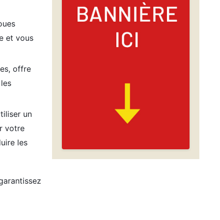
oues
e et vous
s, offre
 les
iliser un
r votre
uire les
garantissez