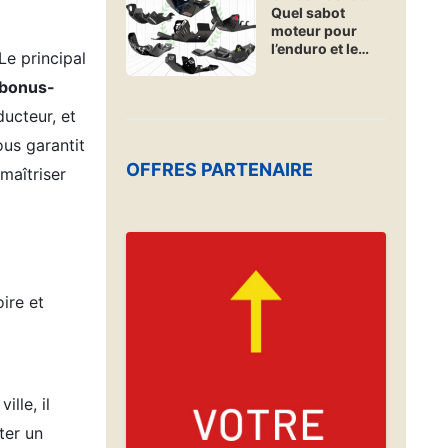
Quel sabot
secours en
moteur pour
urgence ?
l’enduro et le
 Le principal
hard-enduro ?
bonus-
ducteur, et
ous garantit
OFFRES PARTENAIRE
maîtriser
ire et
lle, il
ter un