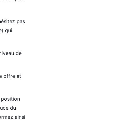
hésitez pas
) qui
niveau de
 offre et
 position
tuce du
ormez ainsi