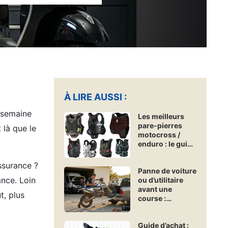
À LIRE AUSSI :
n semaine
Les meilleurs
pare-pierres
 là que le
motocross /
enduro : le guide
d’achat
Freenduro
ssurance ?
Panne de voiture
ance. Loin
ou d’utilitaire
avant une
t, plus
course :
comment
assurer un
Guide d’achat :
véhicule de