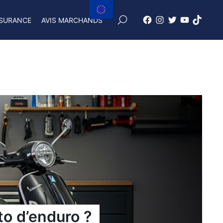
×
SURANCE
AVIS MARCHANDS
Facebook
Instagram
X
Youtube
tiktok
Freenduro
Freenduro
Freenduro
Freenduro
Feendu
o d’enduro ?