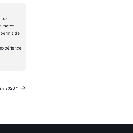
otos
es motos,
 permis de
 expérience,
 en 2026 ?