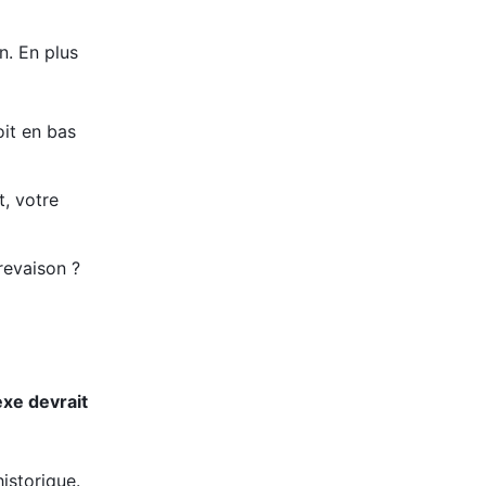
n. En plus
oit en bas
t, votre
revaison ?
exe devrait
istorique.