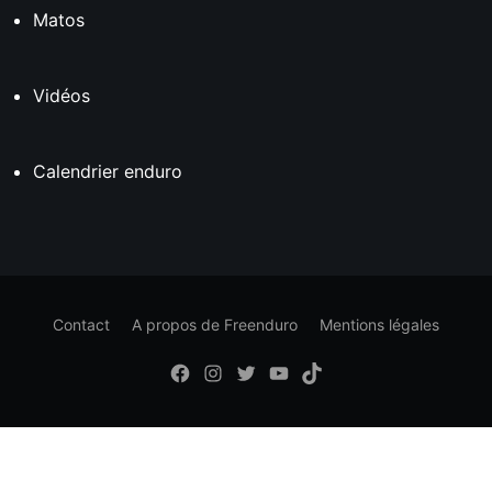
Matos
Rechercher
:
Vidéos
Calendrier enduro
Contact
A propos de Freenduro
Mentions légales
Facebook
Instagram
X
Youtube
tiktok
Freenduro
Freenduro
Freenduro
Freenduro
Feenduro