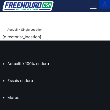
ÉQUIPEMENTS PILOTE
Accueil
›
Single Location
ACCESSOIRES MOTO
[directorist_location]
OUTILLAGE ET ENTRETIEN
ASSURANCE
Actualité 100% enduro
AVIS MARCHANDS
Essais enduro
Facebook
Instagram
X
Youtube
tiktok
Freenduro
Freenduro
Freenduro
Freenduro
Feenduro
×
Motos