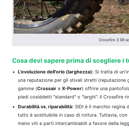
Crossfire 3 SR ac
Cosa devi sapere prima di scegliere i tu
L'evoluzione dell'orlo (larghezza):
Si tratta di un'i
una reputazione per gli stivali stretti (reputazione 
gamme (
Crossair
e
X-Power
) offrire una pantofol
piedi cosiddetti "standard" o "larghi". Il Crossfire r
Durabilità vs. riparabilità:
SIDI è il marchio regina d
tutto è sostituibile in caso di rottura. Tuttavia, co
meno viti e parti intercambiabili a favore della leg