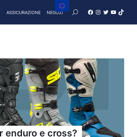
×
I
ASSICURAZIONE
NEGOZI
Facebook
Instagram
X
Youtube
Tiktok
Freenduro
Freenduro
Freenduro
Freenduro
Feendu
er enduro e cross?