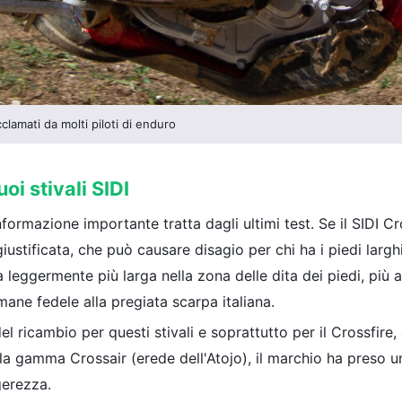
clamati da molti piloti di enduro
oi stivali SIDI
nformazione importante tratta dagli ultimi test. Se il SIDI Cr
giustificata, che può causare disagio per chi ha i piedi largh
a leggermente più larga nella zona delle dita dei piedi, più a
imane fedele alla pregiata scarpa italiana.
el ricambio per questi stivali e soprattutto per il Crossfire
n la gamma Crossair (erede dell'Atojo), il marchio ha preso u
gerezza.