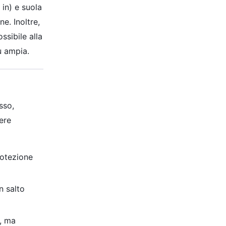
 in) e suola
e. Inoltre,
ssibile alla
ù ampia.
sso,
ere
rotezione
n salto
a, ma