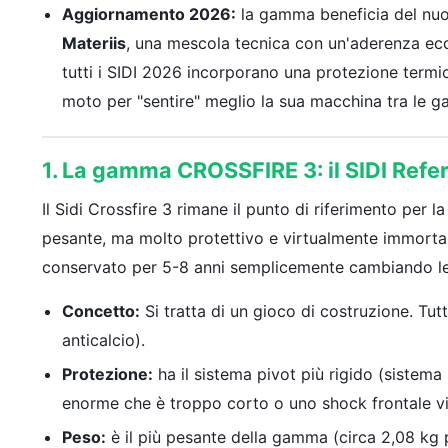
Aggiornamento 2026:
la gamma beneficia del nu
Materiis
, una mescola tecnica con un'aderenza ecce
tutti i SIDI 2026 incorporano una protezione termica
moto per "sentire" meglio la sua macchina tra le g
1. La gamma CROSSFIRE 3: il SIDI Refe
Il Sidi Crossfire 3 rimane il punto di riferimento per l
pesante, ma molto protettivo e virtualmente immortale
conservato per 5-8 anni semplicemente cambiando le 
Concetto:
Si tratta di un gioco di costruzione. Tutt
anticalcio).
Protezione:
ha il sistema pivot più rigido (sistema 
enorme che è troppo corto o uno shock frontale vi
Peso:
è il più pesante della gamma (circa 2,08 kg pe