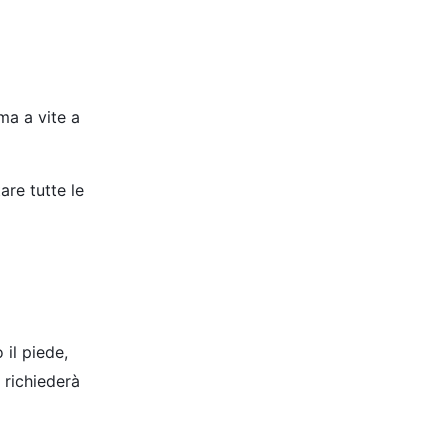
ma a vite a
re tutte le
 il piede,
 richiederà