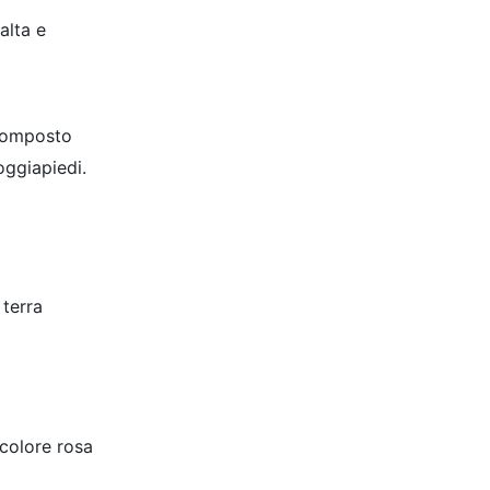
alta e
 composto
oggiapiedi.
 terra
 colore rosa