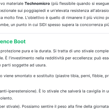
ovo materiale
Technomicro
(più flessibile quando si esegue
zionale sui poggiapiedi e un'elevata resistenza all'abrasion
 molto fine. L'obiettivo è quello di rimanere il più vicino po
ambe, un punto in cui SIDI spesso supera la concorrenza pi
rence Boot
a protezione pura e la durata. Si tratta di uno stivale comple
. È l'investimento nella redditività per eccellenza: può ess
parti soggette ad usura.
o viene smontato e sostituito (piastre tibia, perni, fibbie, p
anti-iperestensione). È lo stivale che salverà la caviglia in u
olento.
r stivale). Possiamo sentire il peso alla fine della giornat