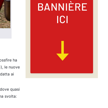
ossfire ha
i), le nuove
datta ai
, dove quasi
na svolta: