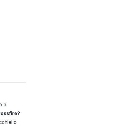
o al
rossfire?
cchiello