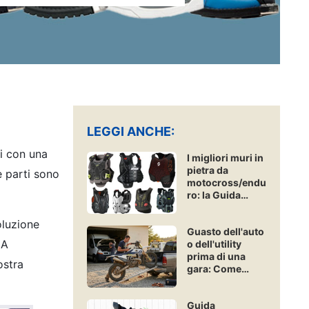
LEGGI ANCHE:
ni con una
I migliori muri in
pietra da
e parti sono
motocross/endu
ro: la Guida
Acquisti
Freenduro
oluzione
Guasto dell'auto
 A
o dell'utility
prima di una
ostra
gara: Come
assicurare un
veicolo di
Guida
emergenza?