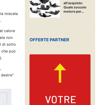
all'acquisto:
Quale zoccolo
motore per
 la miscela
enduro e hard-
enduro?
.
el calore
dela non
OFFERTE PARTNER
Al di sotto
e, che può
).
,
 destre"