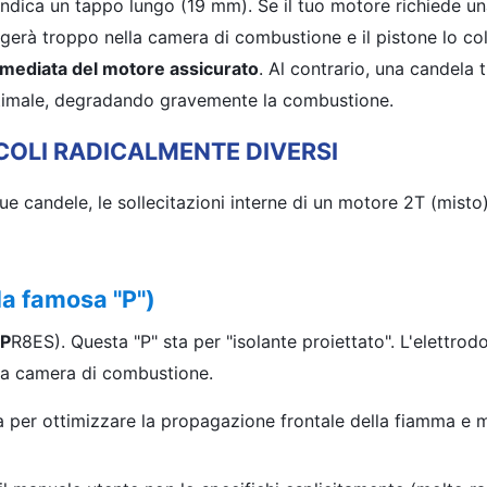
ndica un tappo lungo (19 mm). Se il tuo motore richiede u
rgerà troppo nella camera di combustione e il pistone lo col
mediata del motore assicurato
. Al contrario, una candela 
 ottimale, degradando gravemente la combustione.
NCOLI RADICALMENTE DIVERSI
ue candele, le sollecitazioni interne di un motore 2T (misto
(la famosa "P")
P
R8ES). Questa "P" sta per "isolante proiettato". L'elettrod
ella camera di combustione.
per ottimizzare la propagazione frontale della fiamma e m