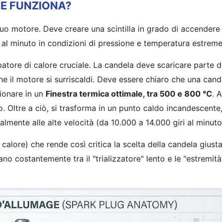
ME FUNZIONA?
 tuo motore. Deve creare una scintilla in grado di accendere
e al minuto in condizioni di pressione e temperatura estreme
ipatore di calore cruciale. La candela deve scaricare parte d
che il motore si surriscaldi. Deve essere chiaro che una can
zionare in un
Finestra termica ottimale, tra 500 e 800 °C
. 
to. Oltre a ciò, si trasforma in un punto caldo incandescent
lmente alle alte velocità (da 10.000 a 14.000 giri al minuto
calore) che rende così critica la scelta della candela giusta
no costantemente tra il "trializzatore" lento e le "estremità