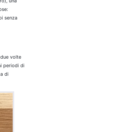
ro), una
ose:
pi senza
 due volte
i periodi di
a di