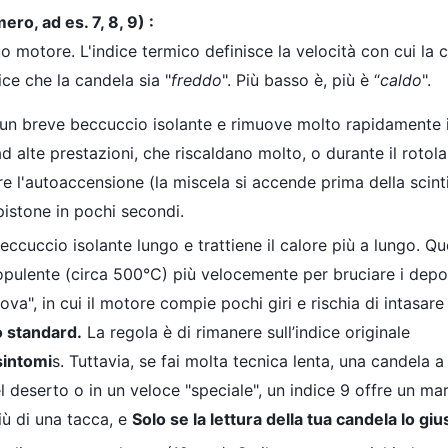
ero, ad es. 7, 8, 9) :
uo motore. L'indice termico definisce la velocità con cui la 
ice che la candela sia "
freddo
". Più basso è, più è “
caldo
".
un breve beccuccio isolante e rimuove molto rapidamente i
 ad alte prestazioni, che riscaldano molto, o durante il roto
e l'autoaccensione (la miscela si accende prima della scinti
pistone in pochi secondi.
ccuccio isolante lungo e trattiene il calore più a lungo. Qu
pulente (circa 500°C) più velocemente per bruciare i depos
rova", in cui il motore compie pochi giri e rischia di intasare
o standard.
La regola è di rimanere sull’indice originale
sintomi
s. Tuttavia, se fai molta tecnica lenta, una candela a 
el deserto o in un veloce "speciale", un indice 9 offre un ma
iù di una tacca, e
Solo se la lettura della tua candela lo gius