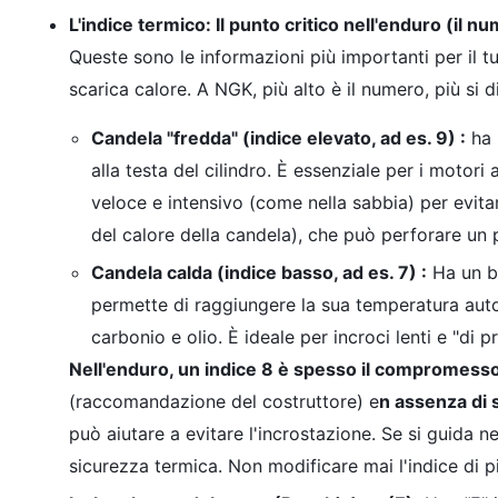
L'indice termico: Il punto critico nell'enduro (il num
Queste sono le informazioni più importanti per il t
scarica calore. A NGK, più alto è il numero, più si d
Candela "fredda" (indice elevato, ad es. 9) :
ha 
alla testa del cilindro. È essenziale per i motori
veloce e intensivo (come nella sabbia) per evitar
del calore della candela), che può perforare un 
Candela calda (indice basso, ad es. 7) :
Ha un be
permette di raggiungere la sua temperatura auto
carbonio e olio. È ideale per incroci lenti e "di p
Nell'enduro, un indice 8 è spesso il compromess
(raccomandazione del costruttore) e
n assenza di 
può aiutare a evitare l'incrostazione. Se si guida n
sicurezza termica. Non modificare mai l'indice di p