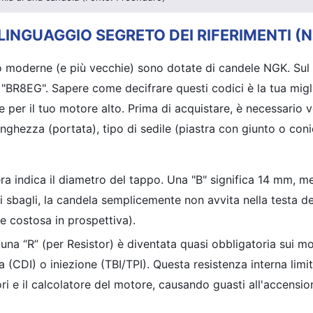
 LINGUAGGIO SEGRETO DEI RIFERIMENTI (
o moderne (e più vecchie) sono dotate di candele NGK. Su
"BR8EG". Sapere come decifrare questi codici è la tua migl
 per il tuo motore alto. Prima di acquistare, è necessario v
unghezza (portata), tipo di sedile (piastra con giunto o coni
era indica il diametro del tappo. Una "B" significa 14 mm, m
i sbagli, la candela semplicemente non avvita nella testa del
ne costosa in prospettiva).
una “R” (per Resistor) è diventata quasi obbligatoria sui mo
CDI) o iniezione (TBI/TPI). Questa resistenza interna limita 
ori e il calcolatore del motore, causando guasti all'accensio