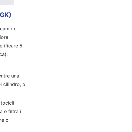
NGK)
l campo,
iore
erificare 5
ca),
entre una
 cilindro, o
tocicli
e filtra i
ne o