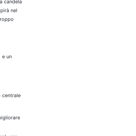
na candela
pirà nel
troppo
) e un
o centrale
igliorare