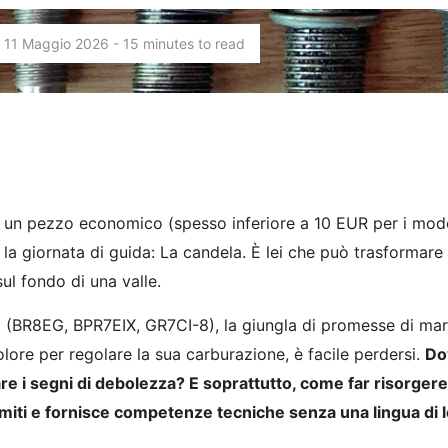
 11 Maggio 2026 - 15 minutes to read
a di un pezzo economico (spesso inferiore a 10 EUR per i mode
la giornata di guida: La candela. È lei che può trasformare
ul fondo di una valle.
ti (BR8EG, BPR7EIX, GR7CI-8), la giungla di promesse di ma
colore per regolare la sua carburazione, è facile perdersi.
Do
are i segni di debolezza? E soprattutto, come far risorger
miti e fornisce competenze tecniche senza una lingua di 