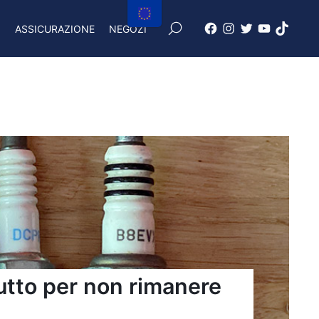
×
I
ASSICURAZIONE
NEGOZI
Facebook
Instagram
X
Youtube
Tiktok
Freenduro
Freenduro
Freenduro
Freenduro
Feendu
utto per non rimanere