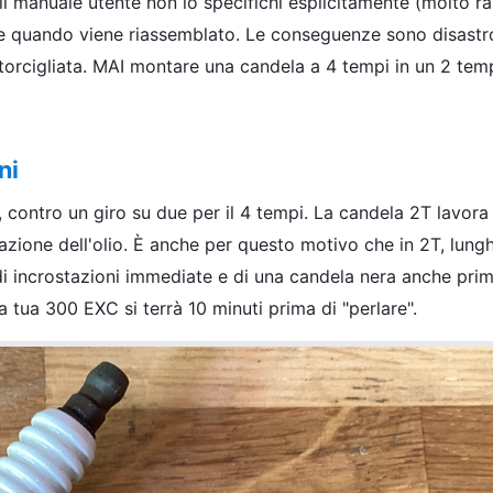
 manuale utente non lo specifichi esplicitamente (molto ra
one quando viene riassemblato. Le conseguenze sono disastr
 attorcigliata. MAI montare una candela a 4 tempi in un 2 tem
ni
contro un giro su due per il 4 tempi. La candela 2T lavora
zione dell'olio. È anche per questo motivo che in 2T, lungh
i incrostazioni immediate e di una candela nera anche prim
a tua 300 EXC si terrà 10 minuti prima di "perlare".