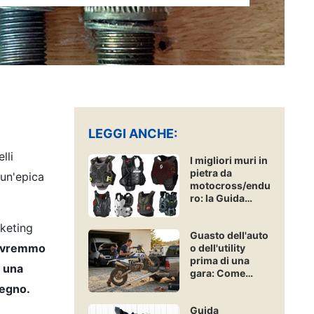
LEGGI ANCHE:
lli
I migliori muri in
pietra da
 un'epica
motocross/endu
ro: la Guida
Acquisti
Freenduro
rketing
Guasto dell'auto
vremmo
o dell'utility
prima di una
e una
gara: Come
assicurare un
legno.
veicolo di
Guida
emergenza?