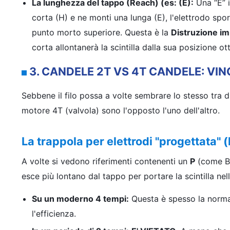
La lunghezza del tappo (Reach) (es: (E):
Una “E” i
corta (H) e ne monti una lunga (E), l'elettrodo spo
punto morto superiore. Questa è la
Distruzione im
corta allontanerà la scintilla dalla sua posizione
3. CANDELE 2T VS 4T CANDELE: VI
Sebbene il filo possa a volte sembrare lo stesso tra d
motore 4T (valvola) sono l'opposto l'uno dell'altro.
La trappola per elettrodi "progettata" 
A volte si vedono riferimenti contenenti un
P
(come B
esce più lontano dal tappo per portare la scintilla n
Su un moderno 4 tempi:
Questa è spesso la norma 
l'efficienza.