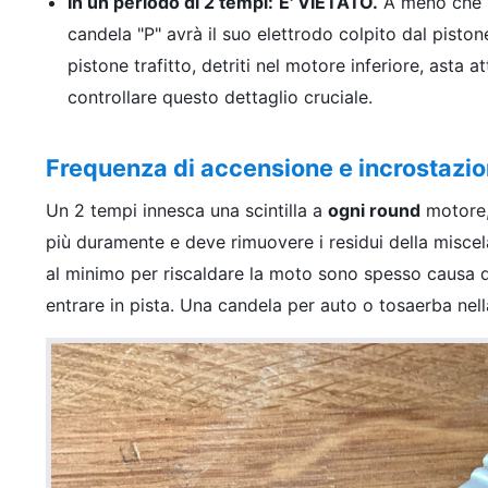
In un periodo di 2 tempi:
E' VIETATO.
A meno che il
candela "P" avrà il suo elettrodo colpito dal pist
pistone trafitto, detriti nel motore inferiore, asta
controllare questo dettaglio cruciale.
Frequenza di accensione e incrostazio
Un 2 tempi innesca una scintilla a
ogni round
motore, 
più duramente e deve rimuovere i residui della miscela
al minimo per riscaldare la moto sono spesso causa d
entrare in pista. Una candela per auto o tosaerba nell