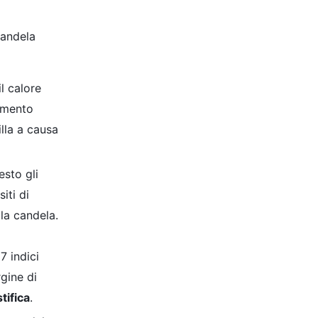
candela
l calore
lamento
lla a causa
esto gli
iti di
 la candela.
7 indici
rgine di
tifica
.